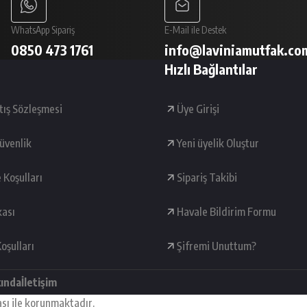
WhatsApp Sipariş
E-Mail ile Destek
0850 473 1761
info@laviniamutfak.co
Hızlı Bağlantılar
tış Sözleşmesi
Üye Girişi
Güvenlik
Yeni üyelik Oluştur
e Koşulları
Sipariş Takibi
kası
Havale Bildirim Formu
oşulları
Şifremi Unuttum?
kında
İletişim
ası ile korunmaktadır.