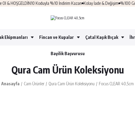
 & HOŞGELDİN10 Koduyla %10 İndirim Kazan
Kolay İade & Değişim
%100 Güvenli 
ak Ekipmanları
Fincan ve Kupalar
Çatal Kaşık Bıçak
İh
Bayilik Başvurusu
Qura Cam Ürün Koleksiyonu
Anasayfa
Cam Ürünler
Qura Cam Ürün Koleksiyonu
Focus CLEAR 40,5cm