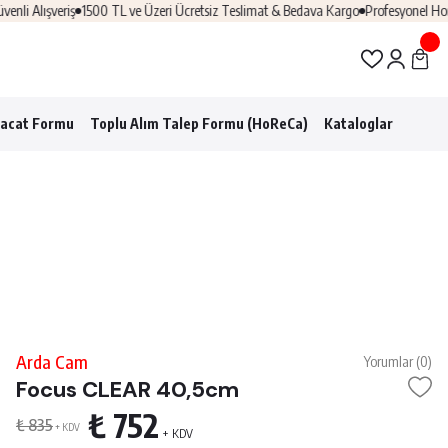
Alışveriş
1500 TL ve Üzeri Ücretsiz Teslimat & Bedava Kargo
Profesyonel Horeca
racat Formu
Toplu Alım Talep Formu (HoReCa)
Kataloglar
Arda Cam
Yorumlar (0)
Focus CLEAR 40,5cm
₺ 752
₺ 835
+ KDV
+ KDV