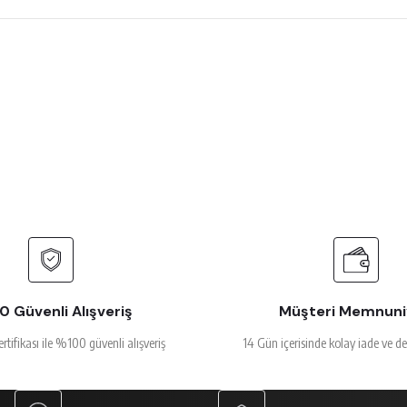
 çok beğendim
rsiz gördüğünüz noktaları öneri formunu kullanarak tarafımıza iletebilirsiniz.
Ürün hakkında henüz soru sorulmamış.
Bu ürüne ilk yorumu siz yapın!
Yorum Yaz
Soru Sor
alakalı
 Güvenli Alışveriş
Müşteri Memnuni
ertifikası ile %100 güvenli alışveriş
14 Gün içerisinde kolay iade ve d
Gönder