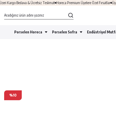
 Kargo Bedava & Ücretsiz Teslimat
Horeca Premium Üyelere Özel Fırsatlar
Üye Ol
Porselen Horeca
Porselen Sofra
Endüstriyel Mutf
%10