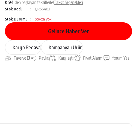
₺ 94
den başlayan taksitlerle!
Taksit Seçenekleri
Stok Kodu
QR5646.1
Stok Durumu
Stokta yok
Gelince Haber Ver
Kargo Bedava
Kampanyalı Ürün
Tavsiye Et
Paylaş
Karşılaştır
Fiyat Alarmı
Yorum Yaz