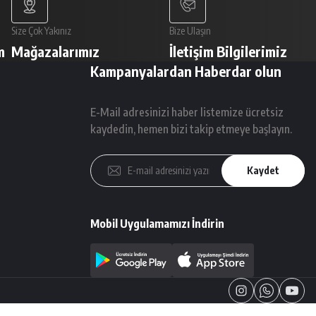
Size Çok Yakınız
Bize Ulaşın
m
Mağazalarımız
İletişim Bilgilerimiz
Kampanyalardan Haberdar olun
E-Mail adresinizi haber listemize ücretsiz
kaydedin, hemen bizi takip etmeye başlayın.
Kaydet
Mobil Uygulamamızı İndirin