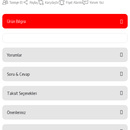
Tavsiye Et
Paylaş
Karşılaştır
Fiyat Alarmı
Yorum Yaz
Ürün Bilgisi
Yorumlar
Soru & Cevap
Bu ürüne ilk yorumu siz yapın!
Taksit Seçenekleri
Yorum Yaz
Ürün hakkında henüz soru sorulmamış.
Önerileriniz
Soru Sor