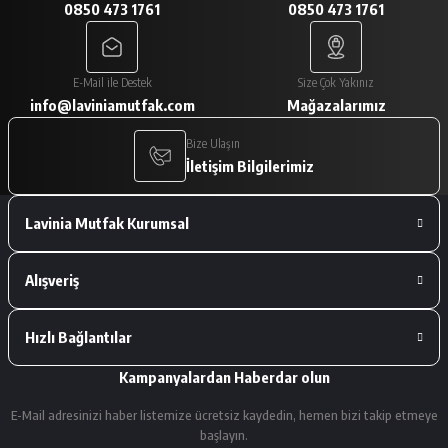
0850 473 1761
0850 473 1761
A... V... | 29/01/2026
Paketleme çok iyiydi. Ürünler tam
E-Mail ile Destek
Size Çok Yakınız
istediğimiz gibiydi.
info@laviniamutfak.com
Mağazalarımız
A... V... | 29/01/2026
Bize Ulaşın
İletişim Bilgilerimiz
Deneyimini Paylaş
Lavinia Mutfak Kurumsal
Alışveriş
Hızlı Bağlantılar
Kampanyalardan Haberdar olun
E-Mail adresinizi haber listemize ücretsiz kaydedin, hemen bizi takip etmeye
başlayın.