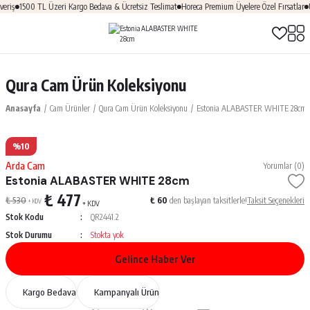
eriş
1500 TL Üzeri Kargo Bedava & Ücretsiz Teslimat
Horeca Premium Üyelere Özel Fırsatlar
Ü
Qura Cam Ürün Koleksiyonu
Anasayfa
Cam Ürünler
Qura Cam Ürün Koleksiyonu
Estonia ALABASTER WHITE 28cm
%10
Arda Cam
Yorumlar (0)
Estonia ALABASTER WHITE 28cm
₺ 477
₺ 530
₺ 60
den başlayan taksitlerle!
Taksit Seçenekleri
+ KDV
+ KDV
Stok Kodu
QR2441.2
Stok Durumu
Stokta yok
Gelince Haber Ver
Kargo Bedava
Kampanyalı Ürün