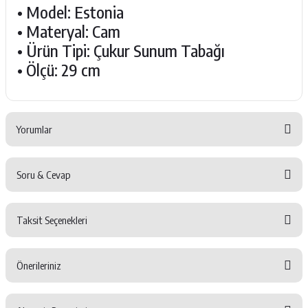
• Model: Estonia
• Materyal: Cam
• Ürün Tipi: Çukur Sunum Tabağı
• Ölçü: 29 cm
Yorumlar
Soru & Cevap
Bu ürüne ilk yorumu siz yapın!
Taksit Seçenekleri
Yorum Yaz
Ürün hakkında henüz soru sorulmamış.
Önerileriniz
Soru Sor