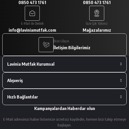
0850 473 1761
0850 473 1761
A... V... | 29/01/2026
Paketleme çok iyiydi. Ürünler tam
E-Mail ile Destek
Size Çok Yakınız
istediğimiz gibiydi.
info@laviniamutfak.com
Mağazalarımız
A... V... | 29/01/2026
Bize Ulaşın
İletişim Bilgilerimiz
Deneyimini Paylaş
Lavinia Mutfak Kurumsal
Alışveriş
Hızlı Bağlantılar
Kampanyalardan Haberdar olun
E-Mail adresinizi haber listemize ücretsiz kaydedin, hemen bizi takip etmeye
başlayın.