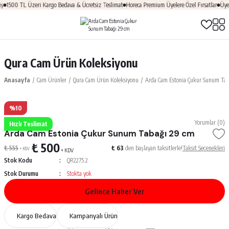
TL Üzeri Kargo Bedava & Ücretsiz Teslimat
Horeca Premium Üyelere Özel Fırsatlar
Üye Ol & H
Qura Cam Ürün Koleksiyonu
Anasayfa
Cam Ürünler
Qura Cam Ürün Koleksiyonu
Arda Cam Estonia Çukur Sunum Tab
%10
Arda Cam
Yorumlar (0)
Hızlı Teslimat
Arda Cam Estonia Çukur Sunum Tabağı 29 cm
₺ 500
₺ 555
₺ 63
den başlayan taksitlerle!
Taksit Seçenekleri
+ KDV
+ KDV
Stok Kodu
QR2275.2
Stok Durumu
Stokta yok
Gelince Haber Ver
Kargo Bedava
Kampanyalı Ürün