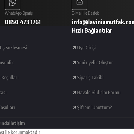
WhatsApp Sipariş
E-Mail ile Destek
0850 473 1761
info@laviniamutfak.co
Hızlı Bağlantılar
tış Sözleşmesi
Üye Girişi
Güvenlik
Yeni üyelik Oluştur
e Koşulları
Sipariş Takibi
kası
Havale Bildirim Formu
oşulları
Şifremi Unuttum?
kında
İletişim
ası ile korunmaktadır.