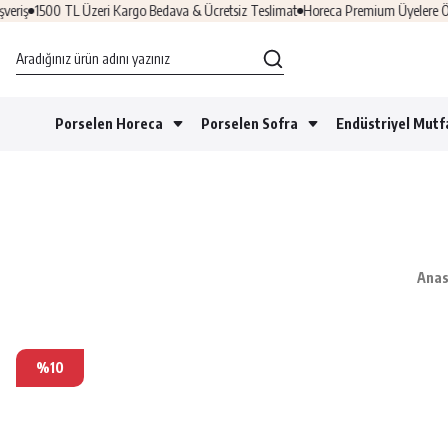
iş
1500 TL Üzeri Kargo Bedava & Ücretsiz Teslimat
Horeca Premium Üyelere Özel F
Porselen Horeca
Porselen Sofra
Endüstriyel Mutf
Anas
%10