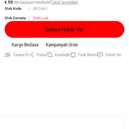
₺ 99
den başlayan taksitlerle!
Taksit Seçenekleri
Stok Kodu
QR2246.2
Stok Durumu
Stokta yok
Gelince Haber Ver
Kargo Bedava
Kampanyalı Ürün
Tavsiye Et
Paylaş
Karşılaştır
Fiyat Alarmı
Yorum Yaz