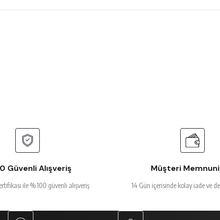
 çok beğendim
rsiz gördüğünüz noktaları öneri formunu kullanarak tarafımıza iletebilirsiniz.
Ürün hakkında henüz soru sorulmamış.
Bu ürüne ilk yorumu siz yapın!
Yorum Yaz
Soru Sor
alakalı
 Güvenli Alışveriş
Müşteri Memnuni
ertifikası ile %100 güvenli alışveriş
14 Gün içerisinde kolay iade ve d
Gönder