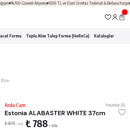
şim
%100 Güvenli Alışveriş
1500 TL ve Üzeri Ücretsiz Teslimat & Bedava Kargo
Pr
racat Formu
Toplu Alım Talep Formu (HoReCa)
Kataloglar
 37cm
Arda Cam
Yorumlar (0)
Estonia ALABASTER WHITE 37cm
₺ 788
₺ 875
+ KDV
+ KDV