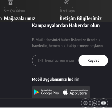
Size Çok Yakınız
Bize Ulaşın
m
Mağazalarımız
İletişim Bilgilerimiz
Kampanyalardan Haberdar olun
E-Mail adresinizi haber listemize ücretsiz
kaydedin, hemen bizi takip etmeye başlayın.
Kaydet
Mobil Uygulamamızı İndirin