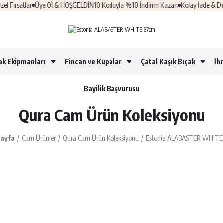
ırsatlar
Üye Ol & HOŞGELDİN10 Koduyla %10 İndirim Kazan
Kolay İade & Deği
ak Ekipmanları
Fincan ve Kupalar
Çatal Kaşık Bıçak
İh
Bayilik Başvurusu
Qura Cam Ürün Koleksiyonu
ayfa
Cam Ürünler
Qura Cam Ürün Koleksiyonu
Estonia ALABASTER WHITE