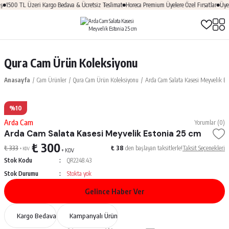
1500 TL Üzeri Kargo Bedava & Ücretsiz Teslimat
Horeca Premium Üyelere Özel Fırsatlar
Üye O
Qura Cam Ürün Koleksiyonu
Anasayfa
Cam Ürünler
Qura Cam Ürün Koleksiyonu
Arda Cam Salata Kasesi Meyvelik Es
%10
Arda Cam
Yorumlar (0)
Arda Cam Salata Kasesi Meyvelik Estonia 25 cm
₺ 300
₺ 333
₺ 38
den başlayan taksitlerle!
Taksit Seçenekleri
+ KDV
+ KDV
Stok Kodu
QR2248.43
Stok Durumu
Stokta yok
Gelince Haber Ver
Kargo Bedava
Kampanyalı Ürün