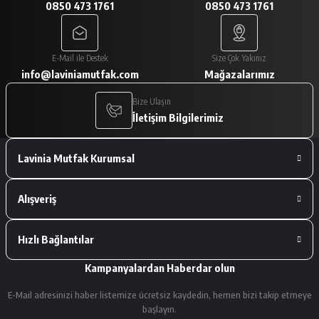
0850 473 1761
0850 473 1761
A... V... | 29/01/2026
Paketleme çok iyiydi. Ürünler tam
E-Mail ile Destek
Size Çok Yakınız
istediğimiz gibiydi.
info@laviniamutfak.com
Mağazalarımız
A... V... | 29/01/2026
Bize Ulaşın
İletişim Bilgilerimiz
Deneyimini Paylaş
Lavinia Mutfak Kurumsal
Alışveriş
Hızlı Bağlantılar
Kampanyalardan Haberdar olun
E-Mail adresinizi haber listemize ücretsiz kaydedin, hemen bizi takip etmeye
başlayın.