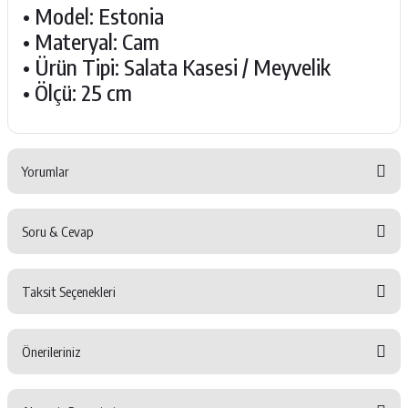
• Model: Estonia
• Materyal: Cam
• Ürün Tipi: Salata Kasesi / Meyvelik
• Ölçü: 25 cm
Yorumlar
Soru & Cevap
Bu ürüne ilk yorumu siz yapın!
Taksit Seçenekleri
Yorum Yaz
Ürün hakkında henüz soru sorulmamış.
Önerileriniz
Soru Sor