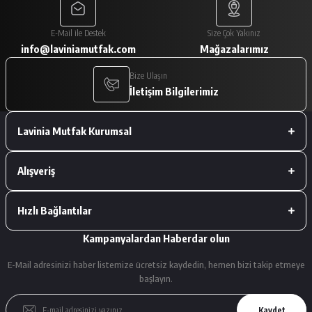
Paketleme çok iyiydi. Ürünler tam
E-Mail ile Destek
Size Çok Yakınız
istediğimiz gibiydi.
info@laviniamutfak.com
Mağazalarımız
A... V... | 29/01/2026
Bize Ulaşın
İletişim Bilgilerimiz
Deneyimini Paylaş
Lavinia Mutfak Kurumsal
Alışveriş
Hızlı Bağlantılar
Kampanyalardan Haberdar olun
E-Mail adresinizi haber listemize ücretsiz kaydedin, hemen bizi takip etmeye
başlayın.
Kaydet