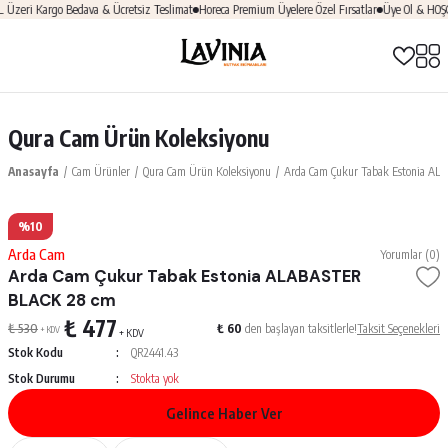
eri Kargo Bedava & Ücretsiz Teslimat
Horeca Premium Üyelere Özel Fırsatlar
Üye Ol & HOŞGEL
Qura Cam Ürün Koleksiyonu
Anasayfa
Cam Ürünler
Qura Cam Ürün Koleksiyonu
Arda Cam Çukur Tabak Estonia A
%10
Arda Cam
Yorumlar (0)
Arda Cam Çukur Tabak Estonia ALABASTER
BLACK 28 cm
₺ 477
₺ 530
₺ 60
den başlayan taksitlerle!
Taksit Seçenekleri
+ KDV
+ KDV
Stok Kodu
QR2441.43
Stok Durumu
Stokta yok
Gelince Haber Ver