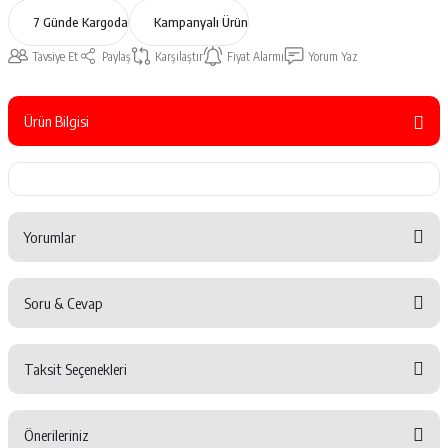
7 Günde Kargoda
Kampanyalı Ürün
Tavsiye Et
Paylaş
Karşılaştır
Fiyat Alarmı
Yorum Yaz
Ürün Bilgisi
Yorumlar
Soru & Cevap
Bu ürüne ilk yorumu siz yapın!
Taksit Seçenekleri
Yorum Yaz
Ürün hakkında henüz soru sorulmamış.
Önerileriniz