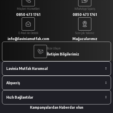
Paketlemesi ve ürünlerin istediğim gibi
gelmesi çok iyiydi
Müşteri Hizmetleri
WhatsApp Sipariş
0850 473 1761
0850 473 1761
A... V... | 29/01/2026
Paketleme çok iyiydi. Ürünler tam
E-Mail ile Destek
Size Çok Yakınız
istediğimiz gibiydi.
info@laviniamutfak.com
Mağazalarımız
A... V... | 29/01/2026
Bize Ulaşın
İletişim Bilgilerimiz
Deneyimini Paylaş
Lavinia Mutfak Kurumsal
Alışveriş
Hızlı Bağlantılar
Kampanyalardan Haberdar olun