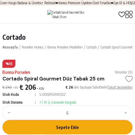
ri Kargo Bedava & Ücretsiz Teslimat
Horeca Premium Üyelere Özel Fırsatlar
Üye Ol & HOŞGELD
Cortado
Anasayfa
Porselen Horeca
Bonna Porselen Modelleri
Cortado
Cortado Spiral Gourmet 
%15
Bonna Porselen
Yorumlar (0)
Cortado Spiral Gourmet Düz Tabak 25 cm
₺ 206
₺ 243
₺ 26
den başlayan taksitlerle!
Taksit Seçenekleri
+ KDV
+ KDV
Stok Kodu
S-CRDSPGRM25DZ
Stok Durumu
7 / 10 İş Gününde Kargoda
Sepete Ekle