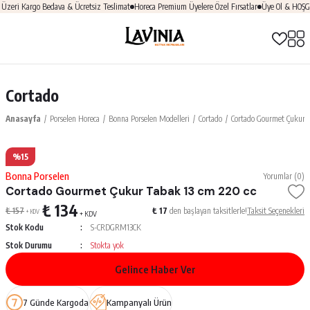
ri Kargo Bedava & Ücretsiz Teslimat
Horeca Premium Üyelere Özel Fırsatlar
Üye Ol & HOŞGELD
Cortado
Anasayfa
Porselen Horeca
Bonna Porselen Modelleri
Cortado
Cortado Gourmet Çukur T
%15
Bonna Porselen
Yorumlar (0)
Cortado Gourmet Çukur Tabak 13 cm 220 cc
₺ 134
₺ 157
₺ 17
den başlayan taksitlerle!
Taksit Seçenekleri
+ KDV
+ KDV
Stok Kodu
S-CRDGRM13CK
Stok Durumu
Stokta yok
Gelince Haber Ver
7 Günde Kargoda
Kampanyalı Ürün