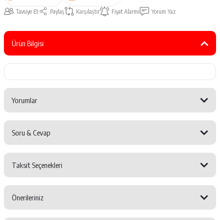
Tavsiye Et
Paylaş
Karşılaştır
Fiyat Alarmı
Yorum Yaz
Ürün Bilgisi
Yorumlar
Soru & Cevap
Bu ürüne ilk yorumu siz yapın!
Taksit Seçenekleri
Yorum Yaz
Ürün hakkında henüz soru sorulmamış.
Önerileriniz
Soru Sor