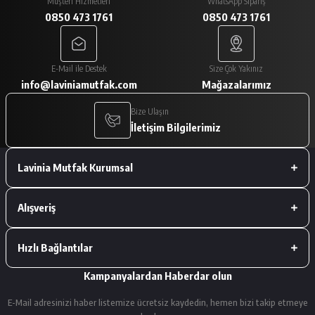
Müşteri Hizmetleri
WhatsApp Sipariş
0850 473 1761
0850 473 1761
A... V... | 29/01/2026
Paketleme çok iyiydi. Ürünler tam
E-Mail ile Destek
Size Çok Yakınız
istediğimiz gibiydi.
info@laviniamutfak.com
Mağazalarımız
A... V... | 29/01/2026
Bize Ulaşın
İletişim Bilgilerimiz
Deneyimini Paylaş
Lavinia Mutfak Kurumsal
Alışveriş
Hızlı Bağlantılar
Kampanyalardan Haberdar olun
E-Mail adresinizi haber listemize ücretsiz kaydedin, hemen bizi takip etmeye