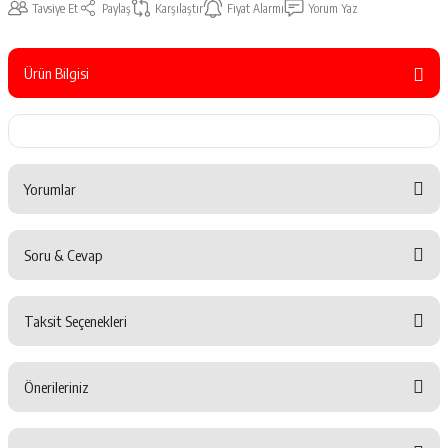
Tavsiye Et
Paylaş
Karşılaştır
Fiyat Alarmı
Yorum Yaz
Ürün Bilgisi
Yorumlar
Soru & Cevap
Bu ürüne ilk yorumu siz yapın!
Taksit Seçenekleri
Yorum Yaz
Ürün hakkında henüz soru sorulmamış.
Önerileriniz
Soru Sor