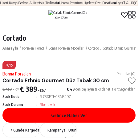
ri Kargo Bedava & Ücretsiz Teslimat
Horeca Premium Üyelere Özel Fırsatlar
Üye Ol & HOŞGELD
Cortado
Anasayfa
Porselen Horeca
Bonna Porselen Modelleri
Cortado
Cortado Ethnic Gourmet
%15
Bonna Porselen
Yorumlar (0)
Cortado Ethnic Gourmet Düz Tabak 30 cm
₺ 389
₺ 457
₺ 49
den başlayan taksitlerle!
Taksit Seçenekleri
+ KDV
+ KDV
Stok Kodu
S-CRDETHGRM30DZ
Stok Durumu
Stokta yok
Gelince Haber Ver
7 Günde Kargoda
Kampanyalı Ürün