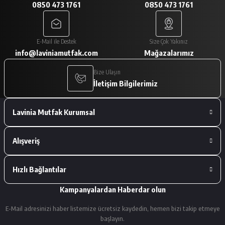
0850 473 1761
0850 473 1761
A... V... | 29/01/2026
Paketleme çok iyiydi. Ürünler tam
E-Mail ile Destek
Size Çok Yakınız
istediğimiz gibiydi.
info@laviniamutfak.com
Mağazalarımız
A... V... | 29/01/2026
Bize Ulaşın
İletişim Bilgilerimiz
Deneyimini Paylaş
Lavinia Mutfak Kurumsal
Alışveriş
Hızlı Bağlantılar
Kampanyalardan Haberdar olun
E-Mail adresinizi haber listemize ücretsiz kaydedin, hemen bizi takip etmeye
başlayın.