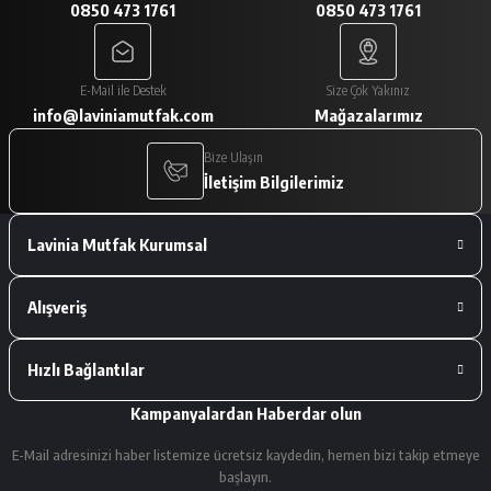
0850 473 1761
0850 473 1761
A... V... | 29/01/2026
Paketleme çok iyiydi. Ürünler tam
E-Mail ile Destek
Size Çok Yakınız
istediğimiz gibiydi.
info@laviniamutfak.com
Mağazalarımız
A... V... | 29/01/2026
Bize Ulaşın
İletişim Bilgilerimiz
Deneyimini Paylaş
Lavinia Mutfak Kurumsal
Alışveriş
Hızlı Bağlantılar
Kampanyalardan Haberdar olun
E-Mail adresinizi haber listemize ücretsiz kaydedin, hemen bizi takip etmeye
başlayın.