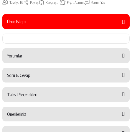
Tavsiye Et
Paylaş
Karşılaştır
Fiyat Alarmı
Yorum Yaz
Ürün Bilgisi
Yorumlar
Soru & Cevap
Bu ürüne ilk yorumu siz yapın!
Taksit Seçenekleri
Yorum Yaz
Ürün hakkında henüz soru sorulmamış.
Önerileriniz
Soru Sor