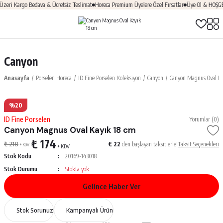
ri Kargo Bedava & Ücretsiz Teslimat
Horeca Premium Üyelere Özel Fırsatlar
Üye Ol & HOŞGELD
Canyon
Anasayfa
Porselen Horeca
ID Fine Porselen Koleksiyon
Canyon
Canyon Magnus Oval Ka
%20
ID Fine Porselen
Yorumlar (0)
Canyon Magnus Oval Kayık 18 cm
₺ 174
₺ 218
₺ 22
den başlayan taksitlerle!
Taksit Seçenekleri
+ KDV
+ KDV
Stok Kodu
20169-143018
Stok Durumu
Stokta yok
Gelince Haber Ver
Stok Sorunuz
Kampanyalı Ürün