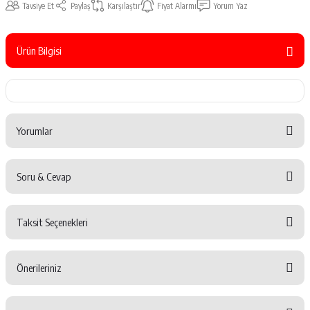
Tavsiye Et
Paylaş
Karşılaştır
Fiyat Alarmı
Yorum Yaz
Ürün Bilgisi
Yorumlar
Soru & Cevap
Bu ürüne ilk yorumu siz yapın!
Taksit Seçenekleri
Yorum Yaz
Ürün hakkında henüz soru sorulmamış.
Önerileriniz
Soru Sor