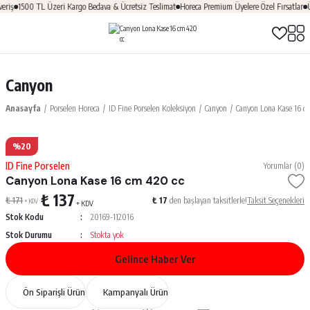
riş
1500 TL Üzeri Kargo Bedava & Ücretsiz Teslimat
Horeca Premium Üyelere Özel Fırsatlar
Ü
Canyon
Anasayfa
Porselen Horeca
ID Fine Porselen Koleksiyon
Canyon
Canyon Lona Kase 16 c
%20
ID Fine Porselen
Yorumlar (0)
Canyon Lona Kase 16 cm 420 cc
₺ 137
₺ 171
₺ 17
den başlayan taksitlerle!
Taksit Seçenekleri
+ KDV
+ KDV
Stok Kodu
20169-112016
Stok Durumu
Stokta yok
Gelince Haber Ver
Ön Siparişli Ürün
Kampanyalı Ürün