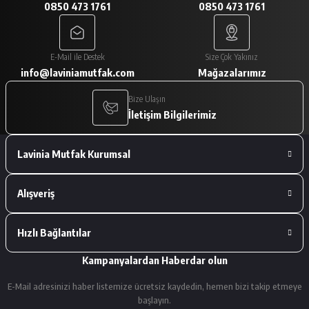
0850 473 1761
0850 473 1761
A... V... | 29/01/2026
Paketleme çok iyiydi. Ürünler tam
E-Mail ile Destek
Size Çok Yakınız
istediğimiz gibiydi.
info@laviniamutfak.com
Mağazalarımız
A... V... | 29/01/2026
Bize Ulaşın
İletişim Bilgilerimiz
Deneyimini Paylaş
Lavinia Mutfak Kurumsal
Alışveriş
Hızlı Bağlantılar
Kampanyalardan Haberdar olun
E-Mail adresinizi haber listemize ücretsiz kaydedin, hemen bizi takip etmeye
başlayın.