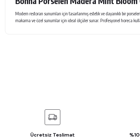
Bonna Porselen Madera Mint Bloom 
Modern restoran sunumları için tasarlanmış estetik ve dayanıklı bir porsel
makarna ve özel sunumlar için ideal ölçüler sunar. Profesyonel horeca kull
O kadar özenli paketlenlenmiş ki çok teşekkür ederim, takım olarak aldım
Bu ürünün fiyat bilgisi, resim, ürün açıklamalarında ve diğer konularda yete
Görüş ve önerileriniz için teşekkür ederiz.
Esra Aydın | 26/06/2026
Ürün resmi kalitesiz, bozuk veya görüntülenemiyor.
Kalite Bıçağın Keskinliğidir
Ürün açıklamasında eksik bilgiler bulunuyor.
Z... B... | 05/03/2026
Ürün bilgilerinde hatalar bulunuyor.
Ürün fiyatı diğer sitelerden daha pahalı.
Alışveriş yapmak kolaydı müşteri memnuniyeti var kurumsal bir firma ilgili 
Bu ürüne benzer farklı alternatifler olmalı.
N... Y... | 11/02/2026
Ücretsiz Teslimat
%100
Paketlemesi ve ürünlerin istediğim gibi gelmesi çok iyiydi