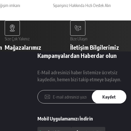
eğişim imkanı
Siparişiniz Hakkında Hızlı Destek Alın
Size Çok Yakınız
Bize Ulaşın
m
Mağazalarımız
İletişim Bilgilerimiz
Kampanyalardan Haberdar olun
E-Mail adresinizi haber listemize ücretsiz
kaydedin, hemen bizi takip etmeye başlayın.
Kaydet
Mobil Uygulamamızı İndirin