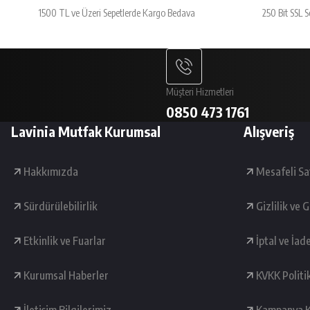
1500 TL ve Üzeri Sepetlerde Kargo Bedava
250 Bit SSL S
A... V... | 29/01/2026
Paketleme çok iyiydi. Ürünler tam istediğimiz gibiydi.
A... V... | 29/01/2026
Müşteri Hizmetleri
0850 473 1761
Deneyimini Paylaş
Lavinia Mutfak Kurumsal
Alışveriş
Hakkımızda
Mesafeli Sa
Sürdürülebilirlik
Gizlilik ve 
Etkinlik ve Fuarlar
İptal ve İad
Kurumsal Haberler
KVKK Politi