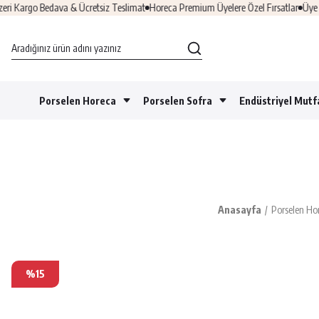
argo Bedava & Ücretsiz Teslimat
Horeca Premium Üyelere Özel Fırsatlar
Üye Ol &
Porselen Horeca
Porselen Sofra
Endüstriyel Mutf
Anasayfa
Porselen Ho
%15