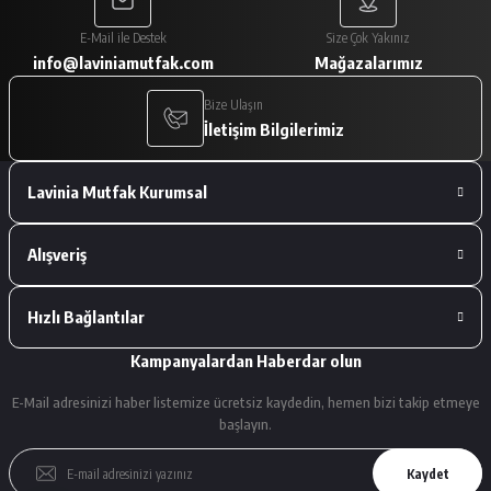
Paketleme çok iyiydi. Ürünler tam
E-Mail ile Destek
Size Çok Yakınız
istediğimiz gibiydi.
info@laviniamutfak.com
Mağazalarımız
A... V... | 29/01/2026
Bize Ulaşın
İletişim Bilgilerimiz
Deneyimini Paylaş
Lavinia Mutfak Kurumsal
Alışveriş
Hızlı Bağlantılar
Kampanyalardan Haberdar olun
E-Mail adresinizi haber listemize ücretsiz kaydedin, hemen bizi takip etmeye
başlayın.
Kaydet