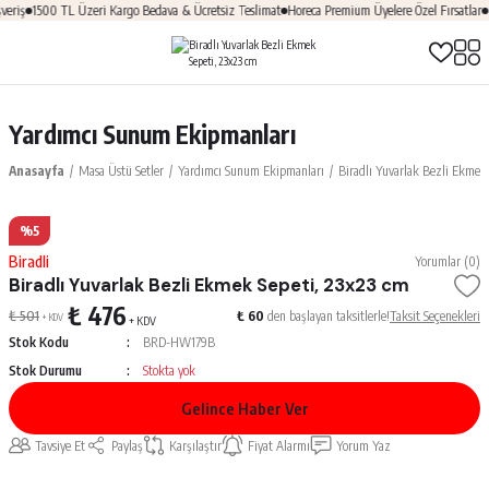
eriş
1500 TL Üzeri Kargo Bedava & Ücretsiz Teslimat
Horeca Premium Üyelere Özel Fırsatlar
Ü
Yardımcı Sunum Ekipmanları
Anasayfa
Masa Üstü Setler
Yardımcı Sunum Ekipmanları
Biradlı Yuvarlak Bezli Ekmek 
%5
Biradli
Yorumlar (0)
Biradlı Yuvarlak Bezli Ekmek Sepeti, 23x23 cm
₺ 476
₺ 501
₺ 60
den başlayan taksitlerle!
Taksit Seçenekleri
+ KDV
+ KDV
Stok Kodu
BRD-HW179B
Stok Durumu
Stokta yok
Gelince Haber Ver
Tavsiye Et
Paylaş
Karşılaştır
Fiyat Alarmı
Yorum Yaz