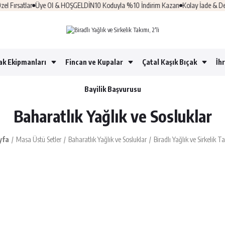
Fırsatlar
Üye Ol & HOŞGELDİN10 Koduyla %10 İndirim Kazan
Kolay İade & Deği
ak Ekipmanları
Fincan ve Kupalar
Çatal Kaşık Bıçak
İh
Bayilik Başvurusu
Baharatlık Yağlık ve Sosluklar
yfa
Masa Üstü Setler
Baharatlık Yağlık ve Sosluklar
Biradlı Yağlık ve Sirkelik Ta