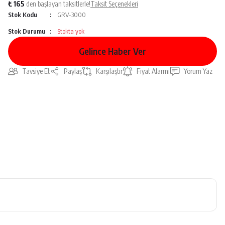
₺ 165
den başlayan taksitlerle!
Taksit Seçenekleri
Stok Kodu
GRV-3000
Stok Durumu
Stokta yok
Gelince Haber Ver
Tavsiye Et
Paylaş
Karşılaştır
Fiyat Alarmı
Yorum Yaz