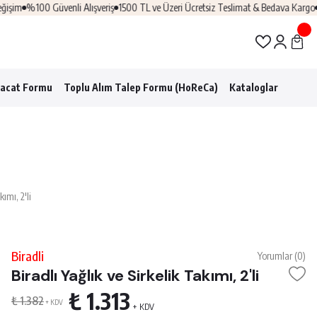
şim
%100 Güvenli Alışveriş
1500 TL ve Üzeri Ücretsiz Teslimat & Bedava Kargo
Pr
racat Formu
Toplu Alım Talep Formu (HoReCa)
Kataloglar
kımı, 2'li
Biradli
Yorumlar (0)
Biradlı Yağlık ve Sirkelik Takımı, 2'li
₺ 1.313
₺ 1.382
+ KDV
+ KDV