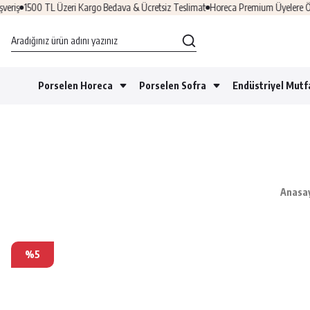
iş
1500 TL Üzeri Kargo Bedava & Ücretsiz Teslimat
Horeca Premium Üyelere Özel 
Porselen Horeca
Porselen Sofra
Endüstriyel Mutf
Anasa
%5