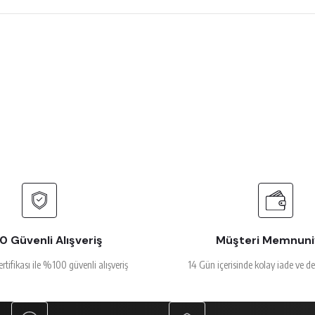
 çok beğendim
rsiz gördüğünüz noktaları öneri formunu kullanarak tarafımıza iletebilirsiniz.
Ürün hakkında henüz soru sorulmamış.
Bu ürüne ilk yorumu siz yapın!
Yorum Yaz
Soru Sor
alakalı
 Güvenli Alışveriş
Müşteri Memnuni
ertifikası ile %100 güvenli alışveriş
14 Gün içerisinde kolay iade ve d
Gönder