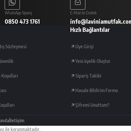
WhatsApp Sipariş
E-Mail ile Destek
0850 473 1761
info@laviniamutfak.co
Hızlı Bağlantılar
tış Sözleşmesi
Üye Girişi
Güvenlik
Yeni üyelik Oluştur
e Koşulları
Sipariş Takibi
kası
Havale Bildirim Formu
oşulları
Şifremi Unuttum?
kında
İletişim
ası ile korunmaktadır.