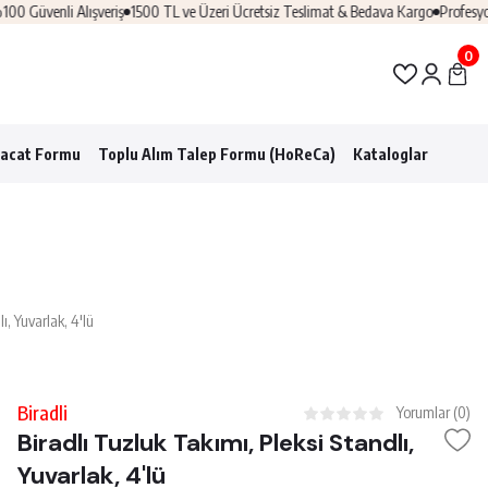
nli Alışveriş
1500 TL ve Üzeri Ücretsiz Teslimat & Bedava Kargo
Profesyonel Hor
0
racat Formu
Toplu Alım Talep Formu (HoReCa)
Kataloglar
ı, Yuvarlak, 4'lü
Biradli
Yorumlar (0)
Biradlı Tuzluk Takımı, Pleksi Standlı,
Yuvarlak, 4'lü