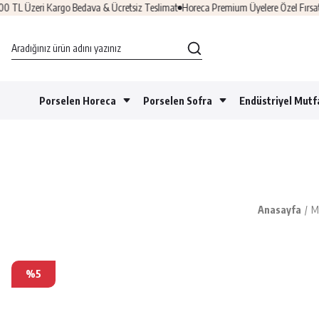
eri Kargo Bedava & Ücretsiz Teslimat
Horeca Premium Üyelere Özel Fırsatlar
Üye
Porselen Horeca
Porselen Sofra
Endüstriyel Mutf
Anasayfa
M
%5