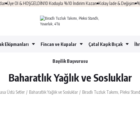
 Ol & HOŞGELDİN10 Koduyla %10 İndirim Kazan
Kolay İade & Değişim
%100 Güve
ak Ekipmanları
Fincan ve Kupalar
Çatal Kaşık Bıçak
İh
Bayilik Başvurusu
Baharatlık Yağlık ve Sosluklar
asa Üstü Setler
Baharatlık Yağlık ve Sosluklar
Biradlı Tuzluk Takımı, Pleksi Standl