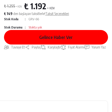
₺ 1.192
₺ 1.255
+ KDV
+ KDV
₺ 149
den başlayan taksitlerle!
Taksit Seçenekleri
Stok Kodu
GRV-66
Stok Durumu
Stokta yok
Gelince Haber Ver
Tavsiye Et
Paylaş
Karşılaştır
Fiyat Alarmı
Yorum Yaz