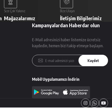
Size Çok Yakınız
Bize Ulaşın
m
Mağazalarımız
İletişim Bilgilerimiz
Kampanyalardan Haberdar olun
E-Mail adresinizi haber listemize ücretsiz
kaydedin, hemen bizi takip etmeye başlayın.
Kaydet
Mobil Uygulamamızı İndirin