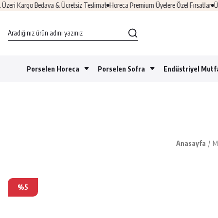
i Kargo Bedava & Ücretsiz Teslimat
Horeca Premium Üyelere Özel Fırsatlar
Üye O
Porselen Horeca
Porselen Sofra
Endüstriyel Mutf
Anasayfa
M
%5