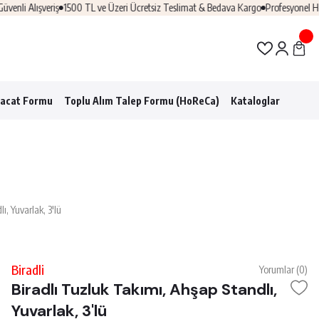
i Alışveriş
1500 TL ve Üzeri Ücretsiz Teslimat & Bedava Kargo
Profesyonel Horec
racat Formu
Toplu Alım Talep Formu (HoReCa)
Kataloglar
ı, Yuvarlak, 3'lü
Biradli
Yorumlar (0)
Biradlı Tuzluk Takımı, Ahşap Standlı,
Yuvarlak, 3'lü