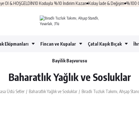
l & HOŞGELDİN10 Koduyla %10 İndirim Kazan
Kolay İade & Değişim
%100 Güvenl
ak Ekipmanları
Fincan ve Kupalar
Çatal Kaşık Bıçak
İh
Bayilik Başvurusu
Baharatlık Yağlık ve Sosluklar
asa Üstü Setler
Baharatlık Yağlık ve Sosluklar
Biradlı Tuzluk Takımı, Ahşap Standl