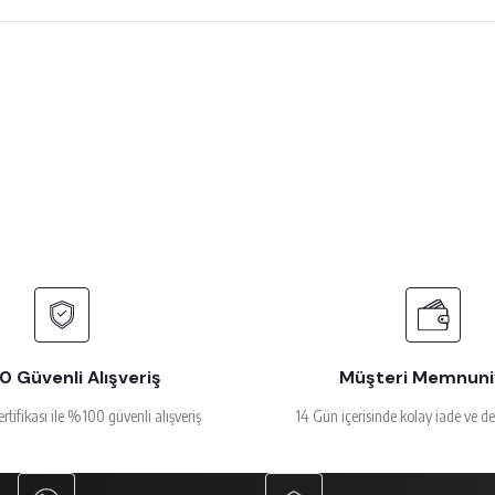
 çok beğendim
rsiz gördüğünüz noktaları öneri formunu kullanarak tarafımıza iletebilirsiniz.
Ürün hakkında henüz soru sorulmamış.
Bu ürüne ilk yorumu siz yapın!
Yorum Yaz
Soru Sor
alakalı
 Güvenli Alışveriş
Müşteri Memnuni
ertifikası ile %100 güvenli alışveriş
14 Gün içerisinde kolay iade ve d
Gönder