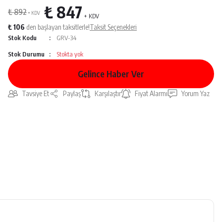
₺ 847
₺ 892
+ KDV
+ KDV
₺ 106
den başlayan taksitlerle!
Taksit Seçenekleri
Stok Kodu
GRV-34
Stok Durumu
Stokta yok
Gelince Haber Ver
Tavsiye Et
Paylaş
Karşılaştır
Fiyat Alarmı
Yorum Yaz