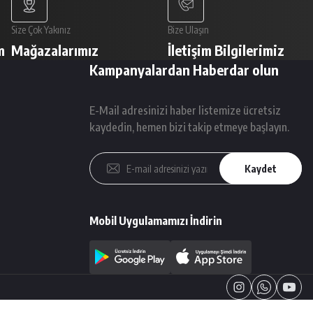
Size Çok Yakınız
Bize Ulaşın
m
Mağazalarımız
İletişim Bilgilerimiz
Kampanyalardan Haberdar olun
E-Mail adresinizi haber listemize ücretsiz
kaydedin, hemen bizi takip etmeye başlayın.
Kaydet
Mobil Uygulamamızı İndirin