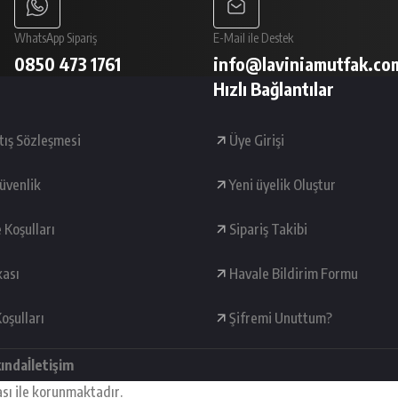
WhatsApp Sipariş
E-Mail ile Destek
0850 473 1761
info@laviniamutfak.co
Hızlı Bağlantılar
tış Sözleşmesi
Üye Girişi
Güvenlik
Yeni üyelik Oluştur
e Koşulları
Sipariş Takibi
kası
Havale Bildirim Formu
oşulları
Şifremi Unuttum?
kında
İletişim
ası ile korunmaktadır.