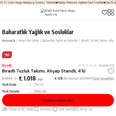
Üzeri Kargo Bedava & Ücretsiz Teslimat
Horeca Premium Üyelere Özel Fırsatlar
Üye Ol & HOŞGE
Baharatlık Yağlık ve Sosluklar
Anasayfa
Masa Üstü Setler
Baharatlık Yağlık ve Sosluklar
Biradlı Tuzluk Takımı, Ahşap
%5
Biradli
Yorumlar (0)
Biradlı Tuzluk Takımı, Ahşap Standlı, 4'lü
₺ 1.018
₺ 1.072
₺ 128
den başlayan taksitlerle!
Taksit Seçenekleri
+ KDV
+ KDV
Stok Kodu
GRV-65
Stok Durumu
Stokta yok
Gelince Haber Ver
Tavsiye Et
Paylaş
Karşılaştır
Fiyat Alarmı
Yorum Yaz