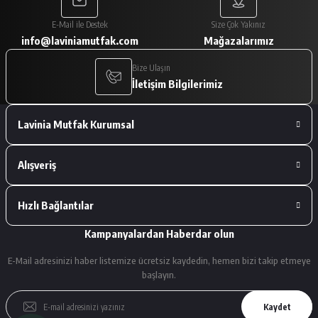
Paketleme çok iyiydi. Ürünler tam
E-Mail ile Destek
Size Çok Yakınız
istediğimiz gibiydi.
info@laviniamutfak.com
Mağazalarımız
A... V... | 29/01/2026
Bize Ulaşın
İletişim Bilgilerimiz
Deneyimini Paylaş
Lavinia Mutfak Kurumsal
Alışveriş
Hızlı Bağlantılar
Kampanyalardan Haberdar olun
E-Mail adresinizi haber listemize ücretsiz kaydedin, hemen bizi takip etmeye
başlayın.
Kaydet