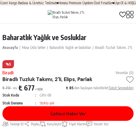
ri Kargo Bedava & Ücretsiz Teslimat
Horeca Premium Üyelere Özel Fırsatlar
Üye Ol & HOŞGELD
Baharatlık Yağlık ve Sosluklar
Anasayfa
Masa Üstü Setler
Baharatlık Yağlık ve Sosluklar
Biradlı Tuzluk Takımı, 2'li, E
%5
Biradli
Yorumlar (0)
Biradlı Tuzluk Takımı, 2'li, Elips, Parlak
₺ 677
₺ 713
₺ 85
den başlayan taksitlerle!
Taksit Seçenekleri
+ KDV
+ KDV
Stok Kodu
GRV-08
Stok Durumu
Stokta yok
Gelince Haber Ver
Tavsiye Et
Paylaş
Karşılaştır
Fiyat Alarmı
Yorum Yaz