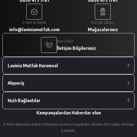
0850 473 1761
0850 473 1761
A... V... | 29/01/2026
Paketleme çok iyiydi. Ürünler tam
E-Mail ile Destek
Size Çok Yakınız
istediğimiz gibiydi.
info@laviniamutfak.com
Mağazalarımız
A... V... | 29/01/2026
Bize Ulaşın
İletişim Bilgilerimiz
Deneyimini Paylaş
Lavinia Mutfak Kurumsal
Alışveriş
Hızlı Bağlantılar
Kampanyalardan Haberdar olun
E-Mail adresinizi haber listemize ücretsiz kaydedin, hemen bizi takip etmeye
başlayın.