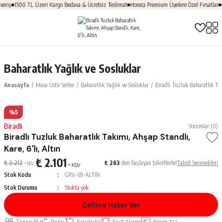
eriş
1500 TL Üzeri Kargo Bedava & Ücretsiz Teslimat
Horeca Premium Üyelere Özel Fırsatlar
Ü
Baharatlık Yağlık ve Sosluklar
Anasayfa
Masa Üstü Setler
Baharatlık Yağlık ve Sosluklar
Biradlı Tuzluk Baharatlık Tak
%5
Biradli
Yorumlar (0)
Biradlı Tuzluk Baharatlık Takımı, Ahşap Standlı,
Kare, 6'lı, Altın
₺ 2.101
₺ 2.212
₺ 263
den başlayan taksitlerle!
Taksit Seçenekleri
+ KDV
+ KDV
Stok Kodu
GRV-69-ALTIN
Stok Durumu
Stokta yok
Gelince Haber Ver
Tavsiye Et
Paylaş
Karşılaştır
Fiyat Alarmı
Yorum Yaz