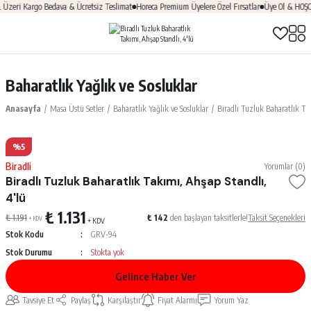
eri Kargo Bedava & Ücretsiz Teslimat
Horeca Premium Üyelere Özel Fırsatlar
Üye Ol & HOŞGEL
Baharatlık Yağlık ve Sosluklar
Anasayfa
Masa Üstü Setler
Baharatlık Yağlık ve Sosluklar
Biradlı Tuzluk Baharatlık Ta
%5
Biradli
Yorumlar (0)
Biradlı Tuzluk Baharatlık Takımı, Ahşap Standlı,
4'lü
₺ 1.131
₺ 1.191
₺ 142
den başlayan taksitlerle!
Taksit Seçenekleri
+ KDV
+ KDV
Stok Kodu
GRV-94
Stok Durumu
Stokta yok
Gelince Haber Ver
Tavsiye Et
Paylaş
Karşılaştır
Fiyat Alarmı
Yorum Yaz