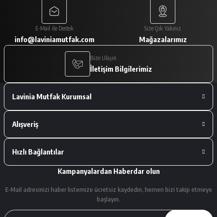
Paketleme çok iyiydi. Ürünler tam
E-Mail ile Destek
Size Çok Yakınız
istediğimiz gibiydi.
info@laviniamutfak.com
Mağazalarımız
A... V... | 29/01/2026
Bize Ulaşın
İletişim Bilgilerimiz
Deneyimini Paylaş
Lavinia Mutfak Kurumsal
Alışveriş
Hızlı Bağlantılar
Kampanyalardan Haberdar olun
E-Mail adresinizi haber listemize ücretsiz kaydedin, hemen bizi takip etmeye
başlayın.