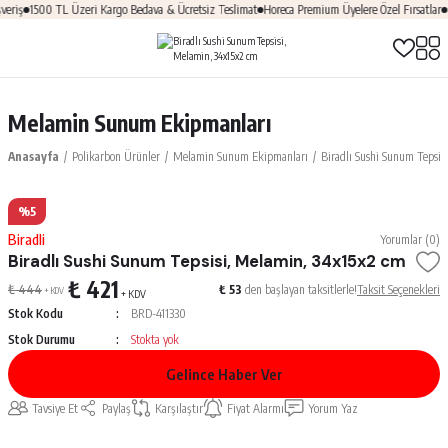
eriş
1500 TL Üzeri Kargo Bedava & Ücretsiz Teslimat
Horeca Premium Üyelere Özel Fırsatlar
Ü
Melamin Sunum Ekipmanları
Anasayfa
Polikarbon Ürünler
Melamin Sunum Ekipmanları
Biradlı Sushi Sunum Tepsis
%5
Biradli
Yorumlar (0)
Biradlı Sushi Sunum Tepsisi, Melamin, 34x15x2 cm
₺ 421
₺ 444
₺ 53
den başlayan taksitlerle!
Taksit Seçenekleri
+ KDV
+ KDV
Stok Kodu
BRD-411330
Stok Durumu
Stokta yok
Gelince Haber Ver
Tavsiye Et
Paylaş
Karşılaştır
Fiyat Alarmı
Yorum Yaz