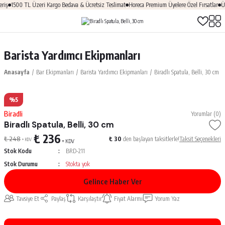
iş
1500 TL Üzeri Kargo Bedava & Ücretsiz Teslimat
Horeca Premium Üyelere Özel Fırsatlar
Üy
Barista Yardımcı Ekipmanları
Anasayfa
Bar Ekipmanları
Barista Yardımcı Ekipmanları
Biradlı Spatula, Belli, 30 cm
%5
Biradli
Yorumlar (0)
Biradlı Spatula, Belli, 30 cm
₺ 236
₺ 248
₺ 30
den başlayan taksitlerle!
Taksit Seçenekleri
+ KDV
+ KDV
Stok Kodu
BRD-211
Stok Durumu
Stokta yok
Gelince Haber Ver
Tavsiye Et
Paylaş
Karşılaştır
Fiyat Alarmı
Yorum Yaz