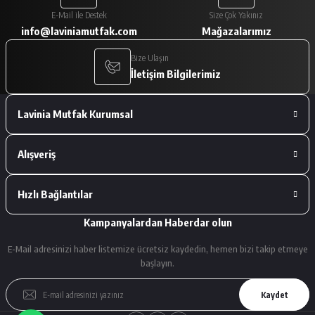
Paketleme çok iyiydi. Ürünler tam
E-Mail ile Destek
Size Çok Yakınız
istediğimiz gibiydi.
info@laviniamutfak.com
Mağazalarımız
A... V... | 29/01/2026
Bize Ulaşın
İletişim Bilgilerimiz
Deneyimini Paylaş
Lavinia Mutfak Kurumsal
Alışveriş
Hızlı Bağlantılar
Kampanyalardan Haberdar olun
E-Mail adresinizi haber listemize ücretsiz kaydedin, hemen bizi takip etmeye
başlayın.
Kaydet