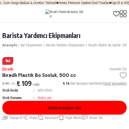
zeri Kargo Bedava & Ücretsiz Teslimat
Horeca Premium Üyelere Özel Fırsatlar
Üye Ol & HOŞGE
Barista Yardımcı Ekipmanları
Anasayfa
Bar Ekipmanları
Barista Yardımcı Ekipmanları
Biradlı Plastik Bo Sosluk, 500 
%5
Biradli
Yorumlar (0)
Biradlı Plastik Bo Sosluk, 500 cc
₺ 109
₺ 115
₺ 14
den başlayan taksitlerle!
Taksit Seçenekleri
+ KDV
+ KDV
Stok Kodu
BRD-B500
Stok Durumu
Stokta yok
Gelince Haber Ver
Tavsiye Et
Paylaş
Karşılaştır
Fiyat Alarmı
Yorum Yaz