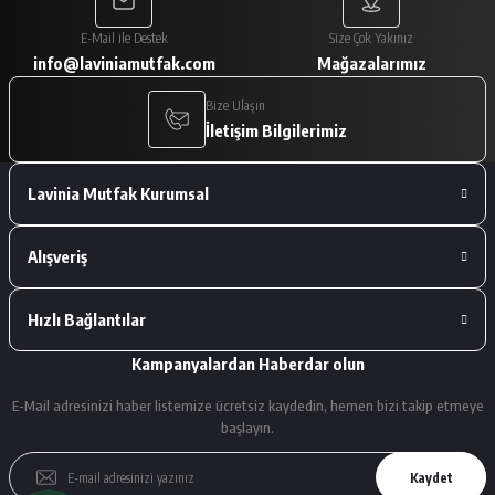
Paketleme çok iyiydi. Ürünler tam
E-Mail ile Destek
Size Çok Yakınız
istediğimiz gibiydi.
info@laviniamutfak.com
Mağazalarımız
A... V... | 29/01/2026
Bize Ulaşın
İletişim Bilgilerimiz
Deneyimini Paylaş
Lavinia Mutfak Kurumsal
Alışveriş
Hızlı Bağlantılar
Kampanyalardan Haberdar olun
E-Mail adresinizi haber listemize ücretsiz kaydedin, hemen bizi takip etmeye
başlayın.
Kaydet