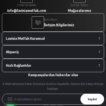
Paketleme çok iyiydi. Ürünler tam
E-Mail ile Destek
Size Çok Yakınız
istediğimiz gibiydi.
info@laviniamutfak.com
Mağazalarımız
A... V... | 29/01/2026
Bize Ulaşın
İletişim Bilgilerimiz
Deneyimini Paylaş
Lavinia Mutfak Kurumsal
Alışveriş
Hızlı Bağlantılar
Kampanyalardan Haberdar olun
E-Mail adresinizi haber listemize ücretsiz kaydedin, hemen bizi takip etmeye
başlayın.
Kaydet