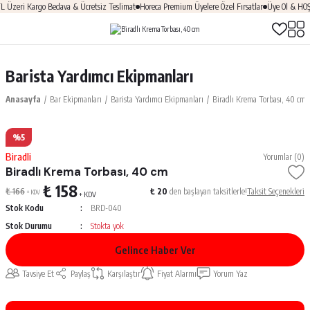
Üzeri Kargo Bedava & Ücretsiz Teslimat
Horeca Premium Üyelere Özel Fırsatlar
Üye Ol & HOŞGE
Barista Yardımcı Ekipmanları
Anasayfa
Bar Ekipmanları
Barista Yardımcı Ekipmanları
Biradlı Krema Torbası, 40 cm
%5
Biradli
Yorumlar (0)
Biradlı Krema Torbası, 40 cm
₺ 158
₺ 166
₺ 20
den başlayan taksitlerle!
Taksit Seçenekleri
+ KDV
+ KDV
Stok Kodu
BRD-040
Stok Durumu
Stokta yok
Gelince Haber Ver
Tavsiye Et
Paylaş
Karşılaştır
Fiyat Alarmı
Yorum Yaz