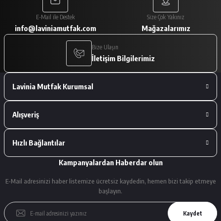
Paketleme çok iyiydi. Ürünler tam
E-Mail ile Destek
Size Çok Yakınız
istediğimiz gibiydi.
info@laviniamutfak.com
Mağazalarımız
A... V... | 29/01/2026
Bize Ulaşın
İletişim Bilgilerimiz
Deneyimini Paylaş
Lavinia Mutfak Kurumsal
Alışveriş
Hızlı Bağlantılar
Kampanyalardan Haberdar olun
E-Mail adresinizi haber listemize ücretsiz kaydedin, hemen bizi takip etmeye
başlayın.
Kaydet