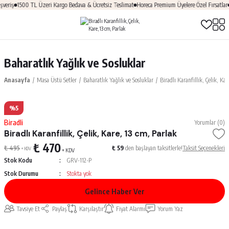
eriş
1500 TL Üzeri Kargo Bedava & Ücretsiz Teslimat
Horeca Premium Üyelere Özel Fırsatlar
Baharatlık Yağlık ve Sosluklar
Anasayfa
Masa Üstü Setler
Baharatlık Yağlık ve Sosluklar
Biradlı Karanfillik, Çelik, Kar
%5
Biradli
Yorumlar (0)
Biradlı Karanfillik, Çelik, Kare, 13 cm, Parlak
₺ 470
₺ 495
₺ 59
den başlayan taksitlerle!
Taksit Seçenekleri
+ KDV
+ KDV
Stok Kodu
GRV-112-P
Stok Durumu
Stokta yok
Gelince Haber Ver
Tavsiye Et
Paylaş
Karşılaştır
Fiyat Alarmı
Yorum Yaz