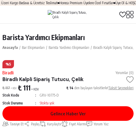
eri Kargo Bedava & Ücretsiz Teslimat
Horeca Premium Üyelere Özel Fırsatlar
Üye Ol & HOŞGEL
Barista Yardımcı Ekipmanları
Anasayfa
Bar Ekipmanları
Barista Yardımcı Ekipmanları
Biradlı Kalpli Sipariş Tutucu, Ç
%5
Biradli
Yorumlar (0)
Biradlı Kalpli Sipariş Tutucu, Çelik
₺ 111
₺ 117
₺ 14
den başlayan taksitlerle!
Taksit Seçenekleri
+ KDV
+ KDV
Stok Kodu
GRV-10775-D
Stok Durumu
Stokta yok
Gelince Haber Ver
Tavsiye Et
Paylaş
Karşılaştır
Fiyat Alarmı
Yorum Yaz