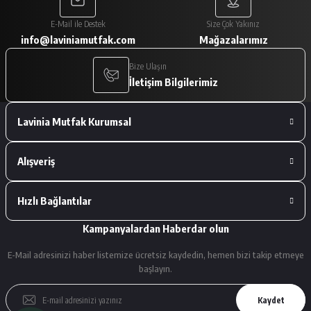
Paketleme çok iyiydi. Ürünler tam
E-Mail ile Destek
Size Çok Yakınız
istediğimiz gibiydi.
info@laviniamutfak.com
Mağazalarımız
A... V... | 29/01/2026
Bize Ulaşın
İletişim Bilgilerimiz
Deneyimini Paylaş
Lavinia Mutfak Kurumsal
Alışveriş
Hızlı Bağlantılar
Kampanyalardan Haberdar olun
E-Mail adresinizi haber listemize ücretsiz kaydedin, hemen bizi takip etmeye
başlayın.
Kaydet