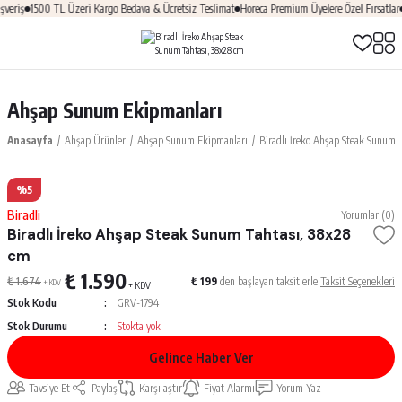
veriş
1500 TL Üzeri Kargo Bedava & Ücretsiz Teslimat
Horeca Premium Üyelere Özel Fırsatlar
Ahşap Sunum Ekipmanları
Anasayfa
Ahşap Ürünler
Ahşap Sunum Ekipmanları
Biradlı İreko Ahşap Steak Sunum T
%5
Biradli
Yorumlar (0)
Biradlı İreko Ahşap Steak Sunum Tahtası, 38x28
cm
₺ 1.590
₺ 1.674
₺ 199
den başlayan taksitlerle!
Taksit Seçenekleri
+ KDV
+ KDV
Stok Kodu
GRV-1794
Stok Durumu
Stokta yok
Gelince Haber Ver
Tavsiye Et
Paylaş
Karşılaştır
Fiyat Alarmı
Yorum Yaz