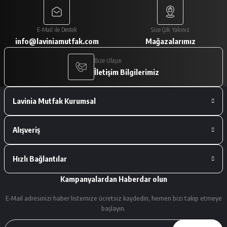
Paketleme çok iyiydi. Ürünler tam
E-Mail ile Destek
Size Çok Yakınız
istediğimiz gibiydi.
info@laviniamutfak.com
Mağazalarımız
A... V... | 29/01/2026
Bize Ulaşın
İletişim Bilgilerimiz
Deneyimini Paylaş
Lavinia Mutfak Kurumsal
Alışveriş
Hızlı Bağlantılar
Kampanyalardan Haberdar olun
E-Mail adresinizi haber listemize ücretsiz kaydedin, hemen bizi takip etmeye
başlayın.