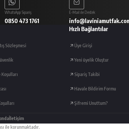
WhatsApp Sipariş
E-Mail ile Destek
0850 473 1761
info@laviniamutfak.co
Hızlı Bağlantılar
tış Sözleşmesi
Üye Girişi
Güvenlik
Yeni üyelik Oluştur
e Koşulları
Sipariş Takibi
kası
Havale Bildirim Formu
oşulları
Şifremi Unuttum?
kında
İletişim
ası ile korunmaktadır.