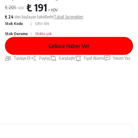
₺ 191
₺ 201
+ KDV
+ KDV
₺ 24
den başlayan taksitlerle!
Taksit Seçenekleri
Stok Kodu
GRV-334
Stok Durumu
Stokta yok
Gelince Haber Ver
Tavsiye Et
Paylaş
Karşılaştır
Fiyat Alarmı
Yorum Yaz