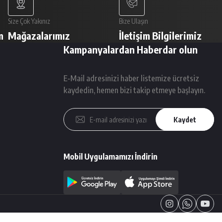
Size Çok Yakınız
Bize Ulaşın
m
Mağazalarımız
İletişim Bilgilerimiz
Kampanyalardan Haberdar olun
E-Mail adresinizi haber listemize ücretsiz
kaydedin, hemen bizi takip etmeye başlayın.
Kaydet
Mobil Uygulamamızı İndirin