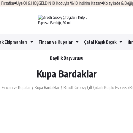
satlar
Üye Ol & HOŞGELDİN10 Koduyla %10 İndirim Kazan
Kolay İade & Değişim
ak Ekipmanları
Fincan ve Kupalar
Çatal Kaşık Bıçak
İh
Bayilik Başvurusu
Kupa Bardaklar
Fincan ve Kupalar
Kupa Bardaklar
Biradlı Groovy Çift Çidarlı Kulplu Espresso 