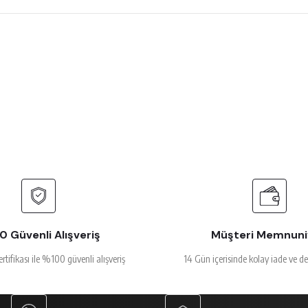
 çok beğendim
rsiz gördüğünüz noktaları öneri formunu kullanarak tarafımıza iletebilirsiniz.
Ürün hakkında henüz soru sorulmamış.
Bu ürüne ilk yorumu siz yapın!
Yorum Yaz
Soru Sor
alakalı
 Güvenli Alışveriş
Müşteri Memnuni
ertifikası ile %100 güvenli alışveriş
14 Gün içerisinde kolay iade ve d
Gönder