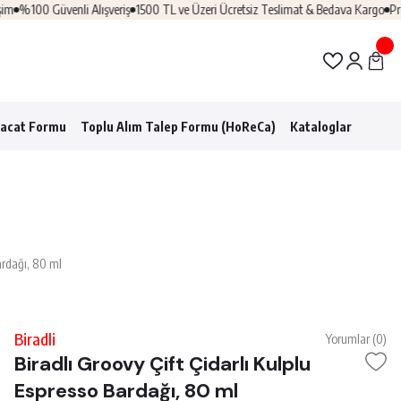
%100 Güvenli Alışveriş
1500 TL ve Üzeri Ücretsiz Teslimat & Bedava Kargo
Profe
racat Formu
Toplu Alım Talep Formu (HoReCa)
Kataloglar
Bardağı, 80 ml
Biradli
Yorumlar (0)
Biradlı Groovy Çift Çidarlı Kulplu
Espresso Bardağı, 80 ml