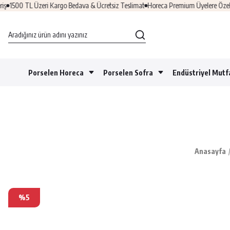
1500 TL Üzeri Kargo Bedava & Ücretsiz Teslimat
Horeca Premium Üyelere Özel Fır
Porselen Horeca
Porselen Sofra
Endüstriyel Mutf
Anasayfa
%5