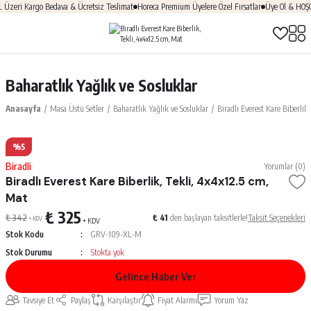
zeri Kargo Bedava & Ücretsiz Teslimat
Horeca Premium Üyelere Özel Fırsatlar
Üye Ol & HOŞGE
Baharatlık Yağlık ve Sosluklar
Anasayfa
Masa Üstü Setler
Baharatlık Yağlık ve Sosluklar
Biradlı Everest Kare Biberlik
%5
Biradli
Yorumlar (0)
Biradlı Everest Kare Biberlik, Tekli, 4x4x12.5 cm,
Mat
₺ 325
₺ 342
₺ 41
den başlayan taksitlerle!
Taksit Seçenekleri
+ KDV
+ KDV
Stok Kodu
GRV-109-XL-M
Stok Durumu
Stokta yok
Gelince Haber Ver
Tavsiye Et
Paylaş
Karşılaştır
Fiyat Alarmı
Yorum Yaz