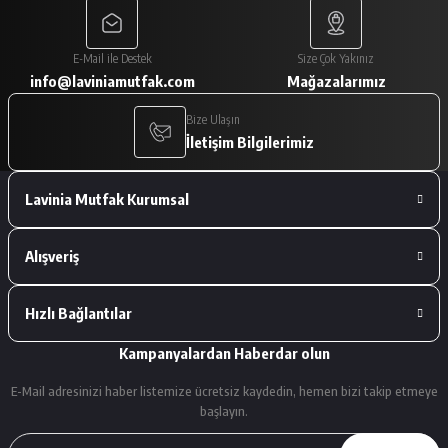
Paketleme çok iyiydi. Ürünler tam
E-Mail ile Destek
Size Çok Yakınız
istediğimiz gibiydi.
info@laviniamutfak.com
Mağazalarımız
A... V... | 29/01/2026
Bize Ulaşın
İletişim Bilgilerimiz
Deneyimini Paylaş
Lavinia Mutfak Kurumsal
Alışveriş
Hızlı Bağlantılar
Kampanyalardan Haberdar olun
E-Mail adresinizi haber listemize ücretsiz kaydedin, hemen bizi takip etmeye
başlayın.