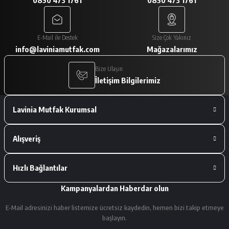
0850 473 1761
0850 473 1761
A... V... | 29/01/2026
Paketleme çok iyiydi. Ürünler tam
E-Mail ile Destek
Size Çok Yakınız
istediğimiz gibiydi.
info@laviniamutfak.com
Mağazalarımız
A... V... | 29/01/2026
Bize Ulaşın
İletişim Bilgilerimiz
Deneyimini Paylaş
Lavinia Mutfak Kurumsal
Alışveriş
Hızlı Bağlantılar
Kampanyalardan Haberdar olun
E-Mail adresinizi haber listemize ücretsiz kaydedin, hemen bizi takip etmeye
başlayın.