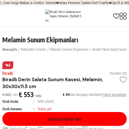
zeri Kargo Bedava & Ücretsiz Teslimat
Horeca Premium Üyelere Özel Fırsatlar
Üye Ol & HOŞGE
Melamin Sunum Ekipmanları
Anasayfa
Polikarbon Ürünler
Melamin Sunum Ekipmanları
Biradlı Derin Salata Sunum
%5
Biradli
Yorumlar (0)
Biradlı Derin Salata Sunum Kasesi, Melamin,
30x30x11.5 cm
₺ 553
₺ 582
₺ 69
den başlayan taksitlerle!
Taksit Seçenekleri
+ KDV
+ KDV
Stok Kodu
BRD-206512
Stok Durumu
Stokta yok
Gelince Haber Ver
Tavsiye Et
Paylaş
Karşılaştır
Fiyat Alarmı
Yorum Yaz