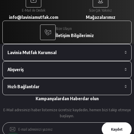
Paketleme çok iyiydi. Ürünler tam
E-Mail ile Destek
Size Çok Yakınız
istediğimiz gibiydi.
info@laviniamutfak.com
Mağazalarımız
A... V... | 29/01/2026
Bize Ulaşın
İletişim Bilgilerimiz
Deneyimini Paylaş
Lavinia Mutfak Kurumsal
Alışveriş
Hızlı Bağlantılar
Kampanyalardan Haberdar olun
E-Mail adresinizi haber listemize ücretsiz kaydedin, hemen bizi takip etmeye
başlayın.
Kaydet