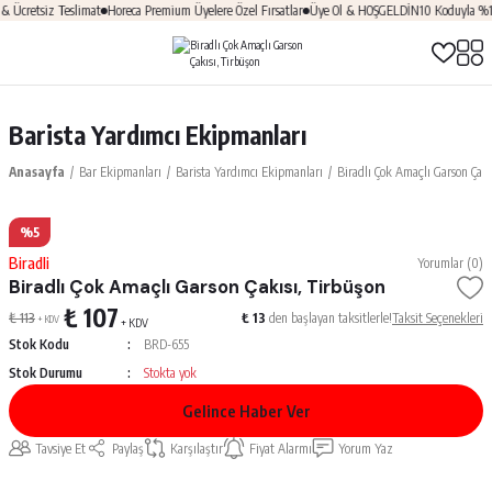
 Ücretsiz Teslimat
Horeca Premium Üyelere Özel Fırsatlar
Üye Ol & HOŞGELDİN10 Koduyla %10
Barista Yardımcı Ekipmanları
Anasayfa
Bar Ekipmanları
Barista Yardımcı Ekipmanları
Biradlı Çok Amaçlı Garson Çakı
%5
Biradli
Yorumlar (0)
Biradlı Çok Amaçlı Garson Çakısı, Tirbüşon
₺ 107
₺ 113
₺ 13
den başlayan taksitlerle!
Taksit Seçenekleri
+ KDV
+ KDV
Stok Kodu
BRD-655
Stok Durumu
Stokta yok
Gelince Haber Ver
Tavsiye Et
Paylaş
Karşılaştır
Fiyat Alarmı
Yorum Yaz