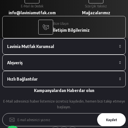
Paketleme çok iyiydi. Ürünler tam
E-Mail ile Destek
Size Çok Yakınız
istediğimiz gibiydi.
info@laviniamutfak.com
Mağazalarımız
A... V... | 29/01/2026
Bize Ulaşın
İletişim Bilgilerimiz
Deneyimini Paylaş
Lavinia Mutfak Kurumsal
Alışveriş
Hızlı Bağlantılar
Kampanyalardan Haberdar olun
E-Mail adresinizi haber listemize ücretsiz kaydedin, hemen bizi takip etmeye
başlayın.
Kaydet