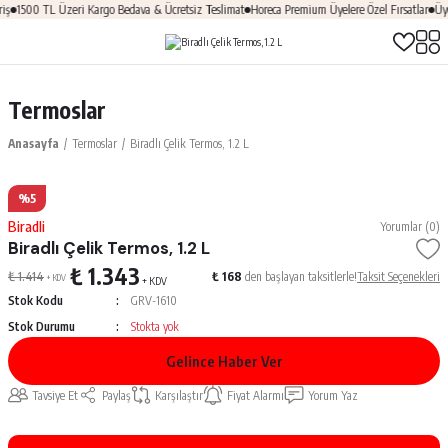
ş
1500 TL Üzeri Kargo Bedava & Ücretsiz Teslimat
Horeca Premium Üyelere Özel Fırsatlar
Üye
Termoslar
Anasayfa
Termoslar
Biradlı Çelik Termos, 1.2 L
%5
Biradli
Yorumlar (0)
Biradlı Çelik Termos, 1.2 L
₺ 1.343
₺ 1.414
₺ 168
den başlayan taksitlerle!
Taksit Seçenekleri
+ KDV
+ KDV
Stok Kodu
GRV-1610
Stok Durumu
Stokta yok
Gelince Haber Ver
Tavsiye Et
Paylaş
Karşılaştır
Fiyat Alarmı
Yorum Yaz