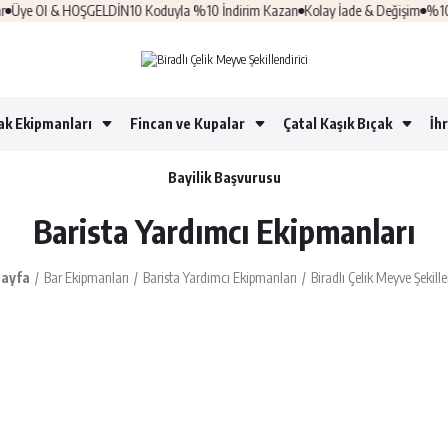
& HOŞGELDİN10 Koduyla %10 İndirim Kazan
Kolay İade & Değişim
%100 Güvenli A
ak Ekipmanları
Fincan ve Kupalar
Çatal Kaşık Bıçak
İh
Bayilik Başvurusu
Barista Yardımcı Ekipmanları
ayfa
Bar Ekipmanları
Barista Yardımcı Ekipmanları
Biradlı Çelik Meyve Şekille