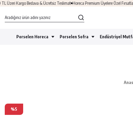
Kargo Bedava & Ücretsiz Teslimat
Horeca Premium Üyelere Özel Fırsatlar
Üye Ol 
Porselen Horeca
Porselen Sofra
Endüstriyel Mutf
Anas
%5