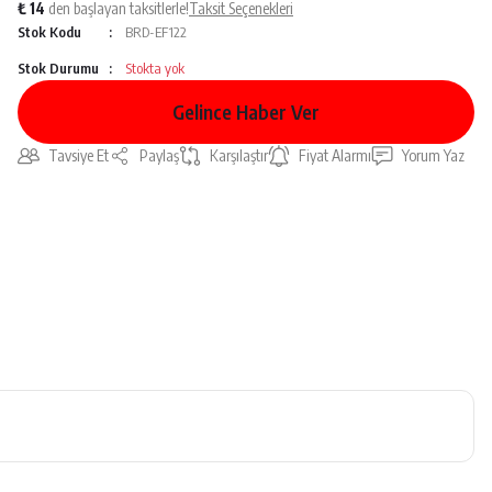
₺ 14
den başlayan taksitlerle!
Taksit Seçenekleri
Stok Kodu
BRD-EF122
Stok Durumu
Stokta yok
Gelince Haber Ver
Tavsiye Et
Paylaş
Karşılaştır
Fiyat Alarmı
Yorum Yaz