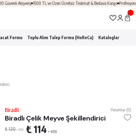
lışveriş
1500 TL ve Üzeri Ücretsiz Teslimat & Bedava Kargo
Profesyonel Horeca 
racat Formu
Toplu Alım Talep Formu (HoReCa)
Kataloglar
ndirici
Biradli
Yorumlar (0)
Biradlı Çelik Meyve Şekillendirici
₺ 114
₺ 120
+ KDV
+ KDV