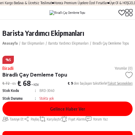
Kargo Bedava & Ücretsiz Teslimat
Horeca Premium Üyelere Özel Fırsatlar
Üye Ol & HOŞGELDİN1
Barista Yardımcı Ekipmanları
Anasayfa
Bar Ekipmanları
Barista Yardımcı Ekipmanları
Biradlı Çay Demleme Topu
%5
Biradli
Yorumlar (0)
Biradlı Çay Demleme Topu
₺ 68
₺ 72
₺ 9
den başlayan taksitlerle!
Taksit Seçenekleri
+ KDV
+ KDV
Stok Kodu
BRD-3040
Stok Durumu
Stokta yok
Gelince Haber Ver
Tavsiye Et
Paylaş
Karşılaştır
Fiyat Alarmı
Yorum Yaz