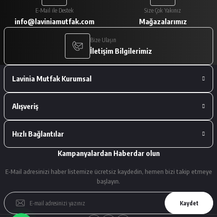
Paketleme çok iyiydi. Ürünler tam
E-Mail ile Destek
Size Çok Yakınız
istediğimiz gibiydi.
info@laviniamutfak.com
Mağazalarımız
A... V... | 29/01/2026
Bize Ulaşın
İletişim Bilgilerimiz
Deneyimini Paylaş
Lavinia Mutfak Kurumsal
Alışveriş
Hızlı Bağlantılar
Kampanyalardan Haberdar olun
E-Mail adresinizi haber listemize ücretsiz kaydedin, hemen bizi takip etmeye
başlayın.
Kaydet