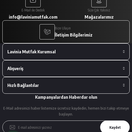
Paketleme çok iyiydi. Ürünler tam
E-Mail ile Destek
Size Çok Yakınız
istediğimiz gibiydi.
info@laviniamutfak.com
Mağazalarımız
A... V... | 29/01/2026
Bize Ulaşın
İletişim Bilgilerimiz
Deneyimini Paylaş
Lavinia Mutfak Kurumsal
Alışveriş
Hızlı Bağlantılar
Kampanyalardan Haberdar olun
E-Mail adresinizi haber listemize ücretsiz kaydedin, hemen bizi takip etmeye
başlayın.
Kaydet