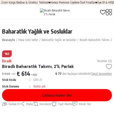
eri Kargo Bedava & Ücretsiz Teslimat
Horeca Premium Üyelere Özel Fırsatlar
Üye Ol & HOŞGEL
Baharatlık Yağlık ve Sosluklar
Anasayfa
Masa Üstü Setler
Baharatlık Yağlık ve Sosluklar
Biradlı Baharatlık Takımı, 2'l
%5
Biradli
Yorumlar (0)
Biradlı Baharatlık Takımı, 2'li, Parlak
₺ 614
₺ 646
₺ 77
den başlayan taksitlerle!
Taksit Seçenekleri
+ KDV
+ KDV
Stok Kodu
GRV-21
Stok Durumu
Stokta yok
Gelince Haber Ver
Tavsiye Et
Paylaş
Karşılaştır
Fiyat Alarmı
Yorum Yaz