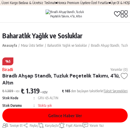
eri Kargo Bedava & Ücretsiz Teslimat
Horeca Premium Üyelere Özel Fırsatlar
Üye Ol & HOŞGEL
Baharatlık Yağlık ve Sosluklar
Anasayfa
Masa Üstü Setler
Baharatlık Yağlık ve Sosluklar
Biradlı Ahşap Standlı, Tuzluk
%5
Biradli
Yorumlar (0)
Biradlı Ahşap Standlı, Tuzluk Peçetelik Takımı, 4'lü,
Altın
₺ 1.319
₺ 1.389
₺ 165
den başlayan taksitlerle!
Taksit Seçenekleri
+ KDV
+ KDV
Stok Kodu
GRV-65-ALTIN
Stok Durumu
Stokta yok
Gelince Haber Ver
Tavsiye Et
Paylaş
Karşılaştır
Fiyat Alarmı
Yorum Yaz