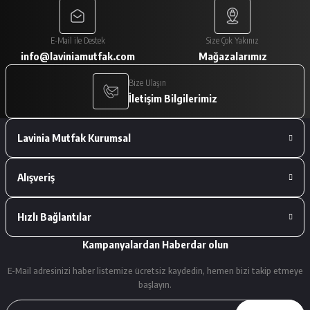
Paketleme çok iyiydi. Ürünler tam
E-Mail ile Destek
Size Çok Yakınız
istediğimiz gibiydi.
info@laviniamutfak.com
Mağazalarımız
A... V... | 29/01/2026
Bize Ulaşın
İletişim Bilgilerimiz
Deneyimini Paylaş
Lavinia Mutfak Kurumsal
Alışveriş
Hızlı Bağlantılar
Kampanyalardan Haberdar olun
E-Mail adresinizi haber listemize ücretsiz kaydedin, hemen bizi takip etmeye
başlayın.