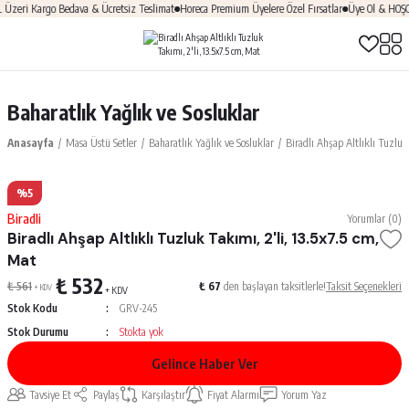
eri Kargo Bedava & Ücretsiz Teslimat
Horeca Premium Üyelere Özel Fırsatlar
Üye Ol & HOŞGEL
Baharatlık Yağlık ve Sosluklar
Anasayfa
Masa Üstü Setler
Baharatlık Yağlık ve Sosluklar
Biradlı Ahşap Altlıklı Tuzluk
%5
Biradli
Yorumlar (0)
Biradlı Ahşap Altlıklı Tuzluk Takımı, 2'li, 13.5x7.5 cm,
Mat
₺ 532
₺ 561
₺ 67
den başlayan taksitlerle!
Taksit Seçenekleri
+ KDV
+ KDV
Stok Kodu
GRV-245
Stok Durumu
Stokta yok
Gelince Haber Ver
Tavsiye Et
Paylaş
Karşılaştır
Fiyat Alarmı
Yorum Yaz