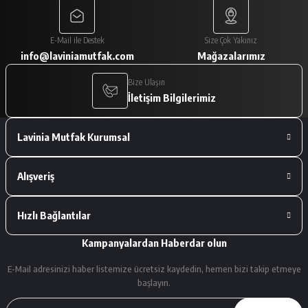
Paketleme çok iyiydi. Ürünler tam
E-Mail ile Destek
Size Çok Yakınız
istediğimiz gibiydi.
info@laviniamutfak.com
Mağazalarımız
A... V... | 29/01/2026
Bize Ulaşın
İletişim Bilgilerimiz
Deneyimini Paylaş
Lavinia Mutfak Kurumsal
Alışveriş
Hızlı Bağlantılar
Kampanyalardan Haberdar olun
E-Mail adresinizi haber listemize ücretsiz kaydedin, hemen bizi takip etmeye
başlayın.