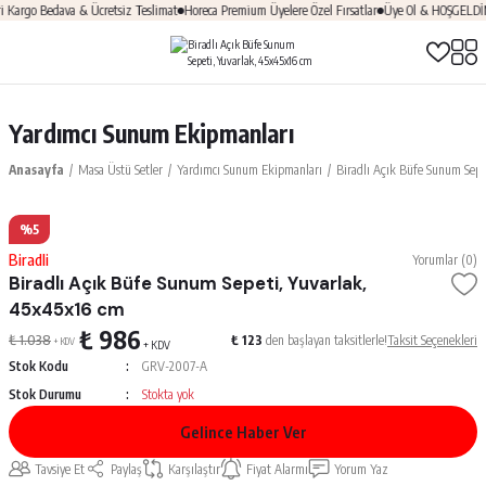
rgo Bedava & Ücretsiz Teslimat
Horeca Premium Üyelere Özel Fırsatlar
Üye Ol & HOŞGELDİN10
Yardımcı Sunum Ekipmanları
Anasayfa
Masa Üstü Setler
Yardımcı Sunum Ekipmanları
Biradlı Açık Büfe Sunum Sepe
%5
Biradli
Yorumlar (0)
Biradlı Açık Büfe Sunum Sepeti, Yuvarlak,
45x45x16 cm
₺ 986
₺ 1.038
₺ 123
den başlayan taksitlerle!
Taksit Seçenekleri
+ KDV
+ KDV
Stok Kodu
GRV-2007-A
Stok Durumu
Stokta yok
Gelince Haber Ver
Tavsiye Et
Paylaş
Karşılaştır
Fiyat Alarmı
Yorum Yaz