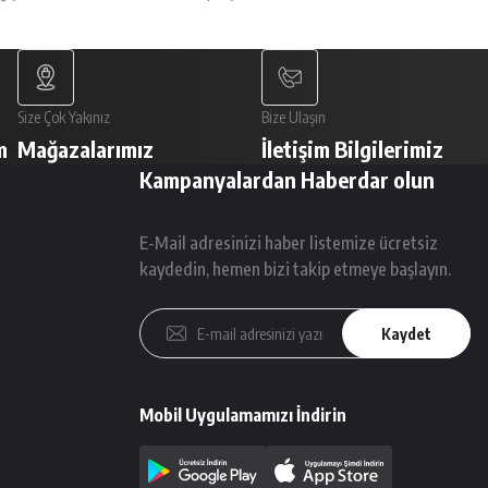
Size Çok Yakınız
Bize Ulaşın
m
Mağazalarımız
İletişim Bilgilerimiz
Kampanyalardan Haberdar olun
E-Mail adresinizi haber listemize ücretsiz
kaydedin, hemen bizi takip etmeye başlayın.
Kaydet
Mobil Uygulamamızı İndirin