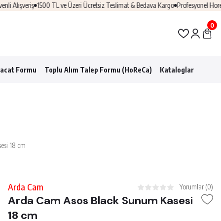
eriş
1500 TL ve Üzeri Ücretsiz Teslimat & Bedava Kargo
Profesyonel Horeca Çözüm
0
racat Formu
Toplu Alım Talep Formu (HoReCa)
Kataloglar
esi 18 cm
Arda Cam
Yorumlar (0)
Arda Cam Asos Black Sunum Kasesi
18 cm