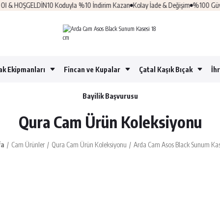
ŞGELDİN10 Koduyla %10 İndirim Kazan
Kolay İade & Değişim
%100 Güvenli Alışv
ak Ekipmanları
Fincan ve Kupalar
Çatal Kaşık Bıçak
İh
Bayilik Başvurusu
Qura Cam Ürün Koleksiyonu
fa
Cam Ürünler
Qura Cam Ürün Koleksiyonu
Arda Cam Asos Black Sunum Kas