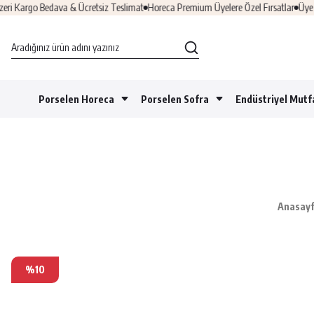
 Bedava & Ücretsiz Teslimat
Horeca Premium Üyelere Özel Fırsatlar
Üye Ol & HO
Porselen Horeca
Porselen Sofra
Endüstriyel Mutf
Anasay
%10