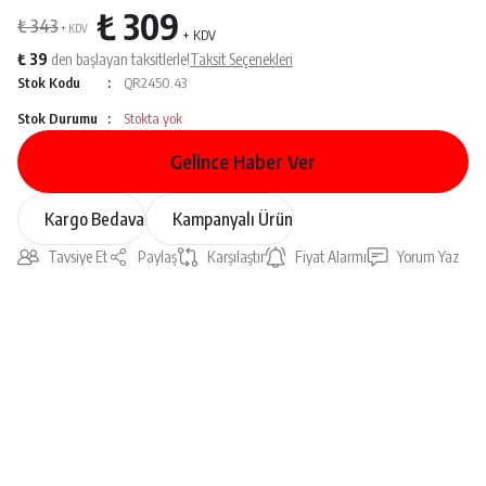
₺ 309
₺ 343
+ KDV
+ KDV
₺ 39
den başlayan taksitlerle!
Taksit Seçenekleri
Stok Kodu
QR2450.43
Stok Durumu
Stokta yok
Gelince Haber Ver
Kargo Bedava
Kampanyalı Ürün
Tavsiye Et
Paylaş
Karşılaştır
Fiyat Alarmı
Yorum Yaz