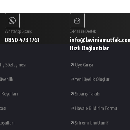
Gönder
WhatsApp Sipariş
E-Mail ile Destek
0850 473 1761
info@laviniamutfak.co
Hızlı Bağlantılar
tış Sözleşmesi
Üye Girişi
Güvenlik
Yeni üyelik Oluştur
e Koşulları
Sipariş Takibi
kası
Havale Bildirim Formu
oşulları
Şifremi Unuttum?