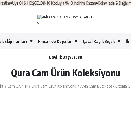
e Ol & HOŞGELDİN10 Koduyla %10 İndirim Kazan
Kolay İade & Değişim
%100 Güv
ak Ekipmanları
Fincan ve Kupalar
Çatal Kaşık Bıçak
İh
Bayilik Başvurusu
Qura Cam Ürün Koleksiyonu
fa
Cam Ürünler
Qura Cam Ürün Koleksiyonu
Arda Cam Düz Tabak Estonia Cl