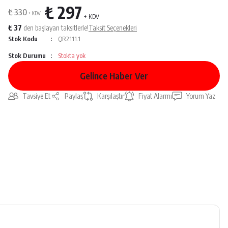
₺ 297
₺ 330
+ KDV
+ KDV
₺ 37
den başlayan taksitlerle!
Taksit Seçenekleri
Stok Kodu
QR2111.1
Stok Durumu
Stokta yok
Gelince Haber Ver
Tavsiye Et
Paylaş
Karşılaştır
Fiyat Alarmı
Yorum Yaz