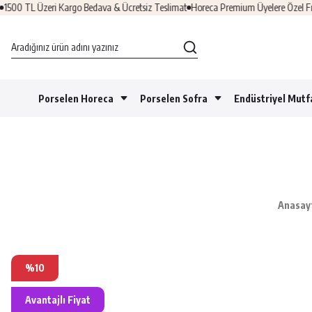
Üzeri Kargo Bedava & Ücretsiz Teslimat
Horeca Premium Üyelere Özel Fırsatlar
Üy
Porselen Horeca
Porselen Sofra
Endüstriyel Mutf
Anasay
%10
Avantajlı Fiyat