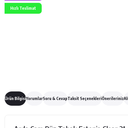
Hızlı Teslimat
Ürün Bilgisi
Yorumlar
Soru & Cevap
Taksit Seçenekleri
Önerileriniz
Al