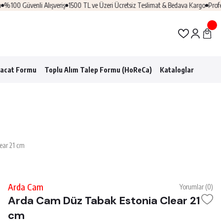
enli Alışveriş
1500 TL ve Üzeri Ücretsiz Teslimat & Bedava Kargo
Profesyonel H
racat Formu
Toplu Alım Talep Formu (HoReCa)
Kataloglar
ear 21 cm
Arda Cam
Yorumlar (0)
Arda Cam Düz Tabak Estonia Clear 21
cm