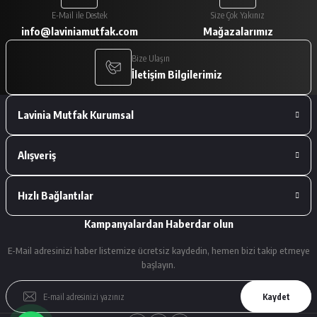
Paketleme çok iyiydi. Ürünler tam
E-Mail ile Destek
Size Çok Yakınız
istediğimiz gibiydi.
info@laviniamutfak.com
Mağazalarımız
A... V... | 29/01/2026
Bize Ulaşın
İletişim Bilgilerimiz
Deneyimini Paylaş
Lavinia Mutfak Kurumsal
Alışveriş
Hızlı Bağlantılar
Kampanyalardan Haberdar olun
E-Mail adresinizi haber listemize ücretsiz kaydedin, hemen bizi takip etmeye
başlayın.
Kaydet