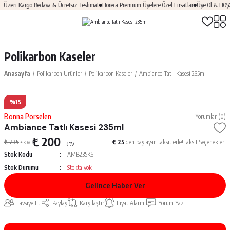
zeri Kargo Bedava & Ücretsiz Teslimat
Horeca Premium Üyelere Özel Fırsatlar
Üye Ol & HOŞGE
Polikarbon Kaseler
Anasayfa
Polikarbon Ürünler
Polikarbon Kaseler
Ambiance Tatlı Kasesi 235ml
%15
Bonna Porselen
Yorumlar (0)
Ambiance Tatlı Kasesi 235ml
₺ 200
₺ 235
₺ 25
den başlayan taksitlerle!
Taksit Seçenekleri
+ KDV
+ KDV
Stok Kodu
AMB235KS
Stok Durumu
Stokta yok
Gelince Haber Ver
Tavsiye Et
Paylaş
Karşılaştır
Fiyat Alarmı
Yorum Yaz