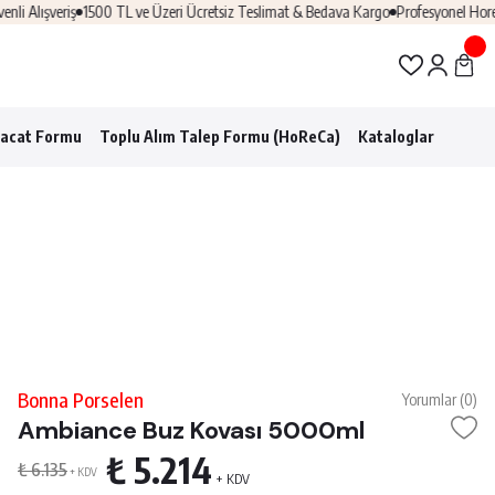
lışveriş
1500 TL ve Üzeri Ücretsiz Teslimat & Bedava Kargo
Profesyonel Horeca Ç
racat Formu
Toplu Alım Talep Formu (HoReCa)
Kataloglar
Bonna Porselen
Yorumlar (0)
Ambiance Buz Kovası 5000ml
₺ 5.214
₺ 6.135
+ KDV
+ KDV