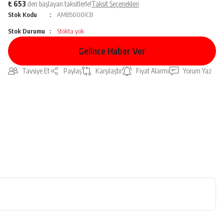
₺ 653
den başlayan taksitlerle!
Taksit Seçenekleri
Stok Kodu
AMB5000ICB
Stok Durumu
Stokta yok
Gelince Haber Ver
Tavsiye Et
Paylaş
Karşılaştır
Fiyat Alarmı
Yorum Yaz