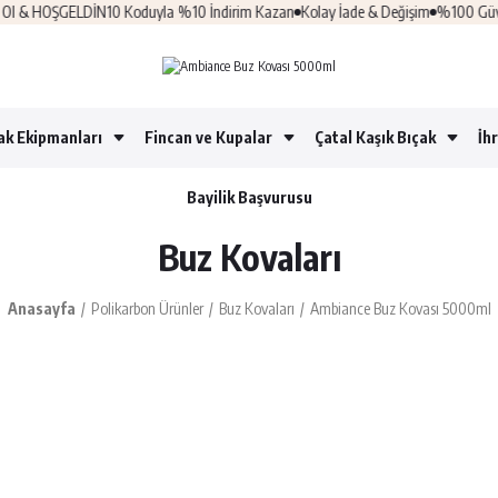
& HOŞGELDİN10 Koduyla %10 İndirim Kazan
Kolay İade & Değişim
%100 Güvenli A
ak Ekipmanları
Fincan ve Kupalar
Çatal Kaşık Bıçak
İh
Bayilik Başvurusu
Buz Kovaları
Anasayfa
Polikarbon Ürünler
Buz Kovaları
Ambiance Buz Kovası 5000ml