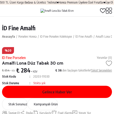
Üzeri Kargo Bedava & Ücretsiz Teslimat
Horeca Premium Üyelere Özel Fırsatlar
Üye Ol & HOŞG
İD Fine Amalfı
Anasayfa
Porselen Horeca
ID Fine Porselen Koleksiyon
İD Fine Amalfı
Amalfi Lona D
%20
ID Fine Porselen
Yorumlar (0)
Amalfi Lona Düz Tabak 30 cm
₺ 284
₺ 354
₺ 36
den başlayan taksitlerle!
Taksit Seçenekleri
+ KDV
+ KDV
Stok Kodu
20203-111030
Stok Durumu
Stokta yok
Gelince Haber Ver
Stok Sorunuz
Kampanyalı Ürün
Tavsiye Et
Paylaş
Karşılaştır
Fiyat Alarmı
Yorum Yaz