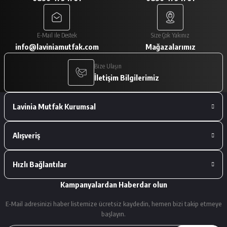
A... V... | 29/01/2026
Paketleme çok iyiydi. Ürünler tam
E-Mail ile Destek
Size Çok Yakınız
istediğimiz gibiydi.
info@laviniamutfak.com
Mağazalarımız
A... V... | 29/01/2026
Bize Ulaşın
İletişim Bilgilerimiz
Deneyimini Paylaş
Lavinia Mutfak Kurumsal
Alışveriş
Hızlı Bağlantılar
Kampanyalardan Haberdar olun
E-Mail adresinizi haber listemize ücretsiz kaydedin, hemen bizi takip etmeye
başlayın.