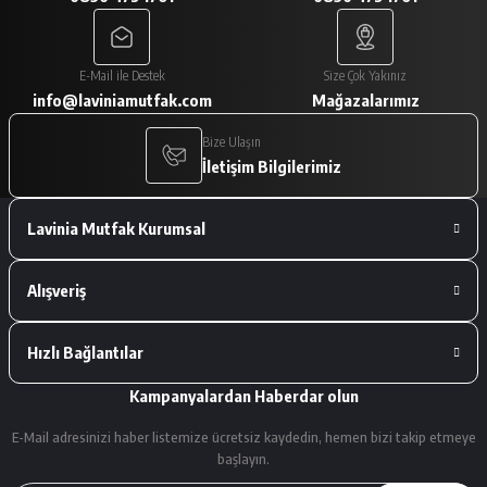
A... V... | 29/01/2026
Paketleme çok iyiydi. Ürünler tam
E-Mail ile Destek
Size Çok Yakınız
istediğimiz gibiydi.
info@laviniamutfak.com
Mağazalarımız
A... V... | 29/01/2026
Bize Ulaşın
İletişim Bilgilerimiz
Deneyimini Paylaş
Lavinia Mutfak Kurumsal
Alışveriş
Hızlı Bağlantılar
Kampanyalardan Haberdar olun
E-Mail adresinizi haber listemize ücretsiz kaydedin, hemen bizi takip etmeye
başlayın.