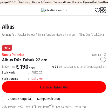
eriş
1500 TL Üzeri Kargo Bedava & Ücretsiz Teslimat
Horeca Premium Üyelere Özel Fırsatlar
Albus
Anasayfa
Porselen Horeca
Bonna Porselen Modelleri
Albus
Albus Düz Tabak 22 cm
%15
Bonna Porselen
Yorumlar (0)
Albus Düz Tabak 22 cm
₺ 190
₺ 224
₺ 24
den başlayan taksitlerle!
Taksit Seçenekleri
+ KDV
+ KDV
Stok Kodu
ABS22DZ
Stok Durumu
Stokta yok
Gelince Haber Ver
7 Günde Kargoda
Kampanyalı Ürün
Tavsiye Et
Paylaş
Karşılaştır
Fiyat Alarmı
Yorum Yaz