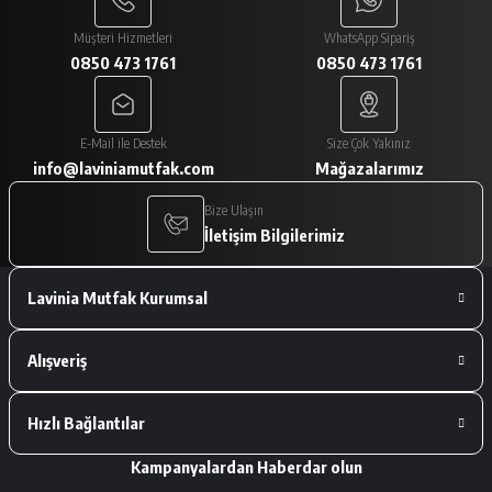
Paketlemesi ve ürünlerin istediğim gibi
gelmesi çok iyiydi
Müşteri Hizmetleri
WhatsApp Sipariş
0850 473 1761
0850 473 1761
A... V... | 29/01/2026
Paketleme çok iyiydi. Ürünler tam
E-Mail ile Destek
Size Çok Yakınız
istediğimiz gibiydi.
info@laviniamutfak.com
Mağazalarımız
A... V... | 29/01/2026
Bize Ulaşın
İletişim Bilgilerimiz
Deneyimini Paylaş
Lavinia Mutfak Kurumsal
Alışveriş
Hızlı Bağlantılar
Kampanyalardan Haberdar olun