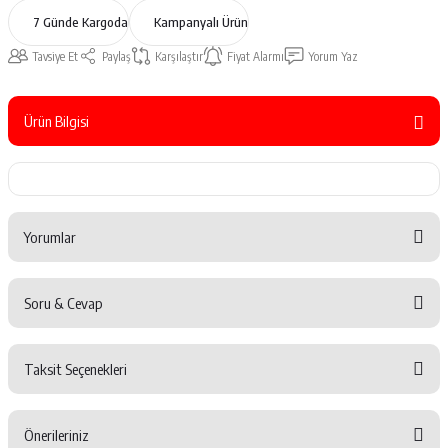
7 Günde Kargoda
Kampanyalı Ürün
Tavsiye Et
Paylaş
Karşılaştır
Fiyat Alarmı
Yorum Yaz
Ürün Bilgisi
Yorumlar
Soru & Cevap
Bu ürüne ilk yorumu siz yapın!
Taksit Seçenekleri
Yorum Yaz
Ürün hakkında henüz soru sorulmamış.
Önerileriniz