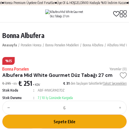
t
Horeca Premium Üyelere Özel Fırsatlar
Üye Ol & HOŞGELDİN10 Koduyla %10 İndirim Kazan
K
Bonna Albufera
Anasayfa
Porselen Horeca
Bonna Porselen Modelleri
Bonna Albufera
Albufera Mid W
%15
Bonna Porselen
Yorumlar (0)
Albufera Mid White Gourmet Düz Tabağı 27 cm
₺ 251
₺ 295
₺ 31
den başlayan taksitlerle!
Taksit Seçenekleri
+ KDV
+ KDV
Stok Kodu
ABF-MWGRM27DZ
Stok Durumu
7 / 10 İş Gününde Kargoda
Sepete Ekle