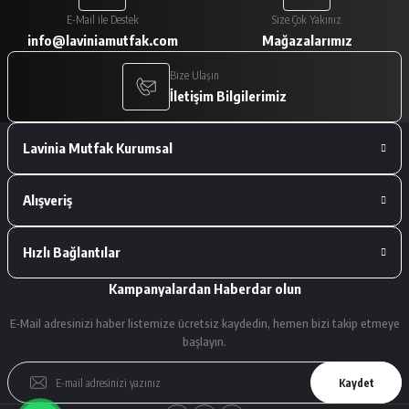
Paketleme çok iyiydi. Ürünler tam
E-Mail ile Destek
Size Çok Yakınız
istediğimiz gibiydi.
info@laviniamutfak.com
Mağazalarımız
A... V... | 29/01/2026
Bize Ulaşın
İletişim Bilgilerimiz
Deneyimini Paylaş
Lavinia Mutfak Kurumsal
Alışveriş
Hızlı Bağlantılar
Kampanyalardan Haberdar olun
E-Mail adresinizi haber listemize ücretsiz kaydedin, hemen bizi takip etmeye
başlayın.
Kaydet