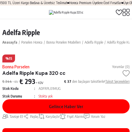
500 TL Üzeri Kargo Bedava & Ücretsiz Teslimat
Horeca Premium Üyelere Özel Fırsatlar
Üye Ol
Adelfa Ripple
Anasayfa
Porselen Horeca
Bonna Porselen Modelleri
Adelfa Ripple
Adelfa Ripple Kup
%15
Bonna Porselen
Yorumlar (0)
Adelfa Ripple Kupa 320 cc
₺ 293
₺ 344
₺ 37
den başlayan taksitlerle!
Taksit Seçenekleri
+ KDV
+ KDV
Stok Kodu
ADFRPL01MUG
Stok Durumu
Stokta yok
Gelince Haber Ver
Tavsiye Et
Paylaş
Karşılaştır
Fiyat Alarmı
Yorum Yaz