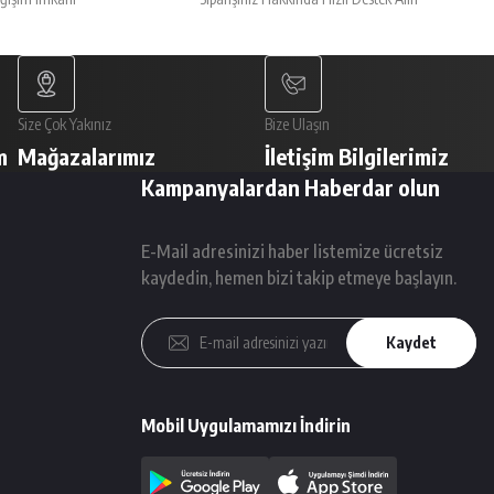
Size Çok Yakınız
Bize Ulaşın
m
Mağazalarımız
İletişim Bilgilerimiz
Kampanyalardan Haberdar olun
E-Mail adresinizi haber listemize ücretsiz
kaydedin, hemen bizi takip etmeye başlayın.
Kaydet
Mobil Uygulamamızı İndirin