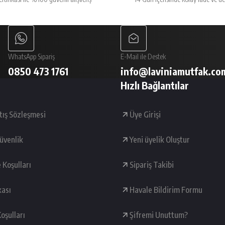
Gönder
WhatsApp Sipariş
E-Mail ile Destek
0850 473 1761
info@laviniamutfak.co
Hızlı Bağlantılar
tış Sözleşmesi
Üye Girişi
Güvenlik
Yeni üyelik Oluştur
e Koşulları
Sipariş Takibi
kası
Havale Bildirim Formu
oşulları
Şifremi Unuttum?