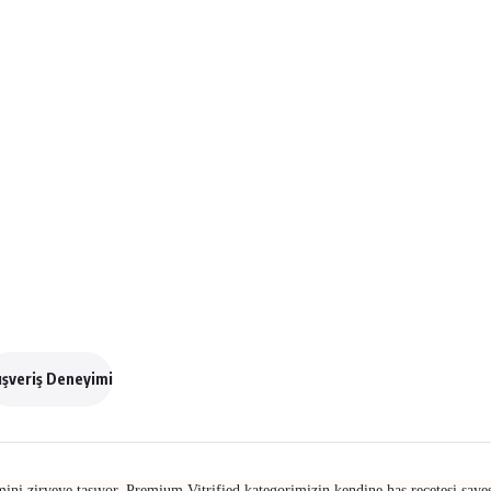
ışveriş Deneyimi
ni zirveye taşıyor. Premium Vitrified kategorimizin kendine has reçetesi sayes