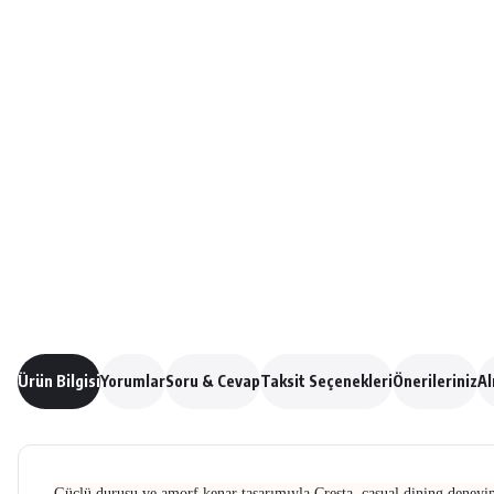
Ürün Bilgisi
Yorumlar
Soru & Cevap
Taksit Seçenekleri
Önerileriniz
Al
Güçlü duruşu ve amorf kenar tasarımıyla Cresta, casual dining deneyimi