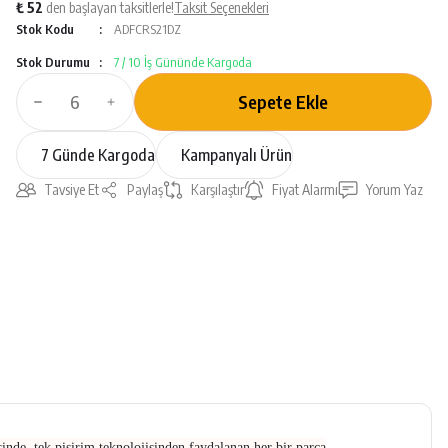
₺ 52
den başlayan taksitlerle!
Taksit Seçenekleri
Stok Kodu
ADFCRS21DZ
Stok Durumu
7 / 10 İş Gününde Kargoda
Sepete Ekle
7 Günde Kargoda
Kampanyalı Ürün
Tavsiye Et
Paylaş
Karşılaştır
Fiyat Alarmı
Yorum Yaz
inde, tek pişirim teknolojisinden faydalanan her bir parça