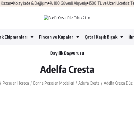
an
Kolay İade & Değişim
%100 Güvenli Alışveriş
1500 TL ve Üzeri Ücretsiz Tesli
ak Ekipmanları
Fincan ve Kupalar
Çatal Kaşık Bıçak
İh
Bayilik Başvurusu
Adelfa Cresta
Porselen Horeca
Bonna Porselen Modelleri
Adelfa Cresta
Adelfa Cresta Düz