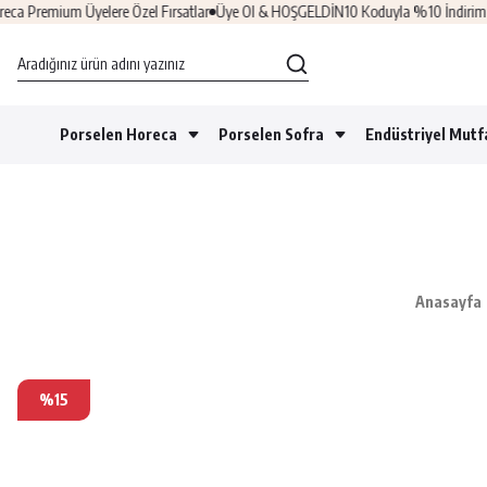
Premium Üyelere Özel Fırsatlar
Üye Ol & HOŞGELDİN10 Koduyla %10 İndirim Kaz
Porselen Horeca
Porselen Sofra
Endüstriyel Mutf
Anasayfa
%15