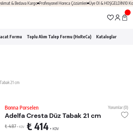
mat & Bedava Kargo
Profesyonel Horeca Çözümleri
Üye Ol & HOŞGELDİN10 Koduyl
racat Formu
Toplu Alım Talep Formu (HoReCa)
Kataloglar
 Tabak 21 cm
Bonna Porselen
Yorumlar (0)
Adelfa Cresta Düz Tabak 21 cm
₺ 414
₺ 487
+ KDV
+ KDV