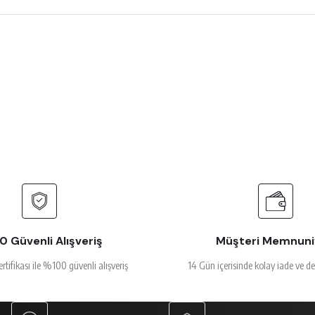
 çok beğendim
rsiz gördüğünüz noktaları öneri formunu kullanarak tarafımıza iletebilirsiniz.
Ürün hakkında henüz soru sorulmamış.
Bu ürüne ilk yorumu siz yapın!
Yorum Yaz
Soru Sor
alakalı
 Güvenli Alışveriş
Müşteri Memnuni
ertifikası ile %100 güvenli alışveriş
14 Gün içerisinde kolay iade ve d
Gönder