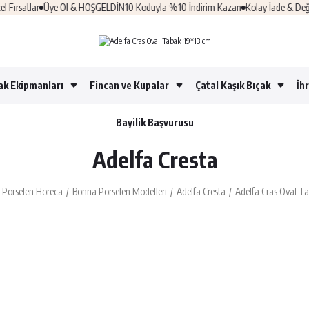
rsatlar
Üye Ol & HOŞGELDİN10 Koduyla %10 İndirim Kazan
Kolay İade & Değişi
ak Ekipmanları
Fincan ve Kupalar
Çatal Kaşık Bıçak
İh
Bayilik Başvurusu
Adelfa Cresta
Porselen Horeca
Bonna Porselen Modelleri
Adelfa Cresta
Adelfa Cras Oval T