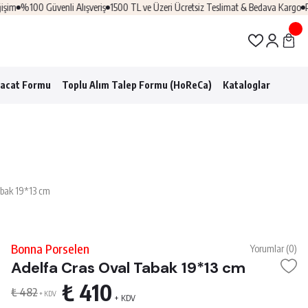
m
%100 Güvenli Alışveriş
1500 TL ve Üzeri Ücretsiz Teslimat & Bedava Kargo
Prof
racat Formu
Toplu Alım Talep Formu (HoReCa)
Kataloglar
abak 19*13 cm
Bonna Porselen
Yorumlar (0)
Adelfa Cras Oval Tabak 19*13 cm
₺ 410
₺ 482
+ KDV
+ KDV