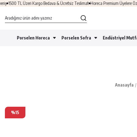
ş
1500 TL Üzeri Kargo Bedava & Ücretsiz Teslimat
Horeca Premium Üyelere Özel Fı
Porselen Horeca
Porselen Sofra
Endüstriyel Mutf
Anasayfa
%15