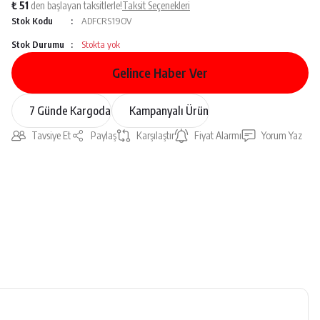
₺ 51
den başlayan taksitlerle!
Taksit Seçenekleri
Stok Kodu
ADFCRS19OV
Stok Durumu
Stokta yok
Gelince Haber Ver
7 Günde Kargoda
Kampanyalı Ürün
Tavsiye Et
Paylaş
Karşılaştır
Fiyat Alarmı
Yorum Yaz