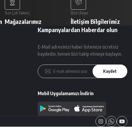
Size Çok Yakınız
Bize Ulaşın
m
Mağazalarımız
İletişim Bilgilerimiz
Kampanyalardan Haberdar olun
E-Mail adresinizi haber listemize ücretsiz
kaydedin, hemen bizi takip etmeye başlayın.
Kaydet
Mobil Uygulamamızı İndirin