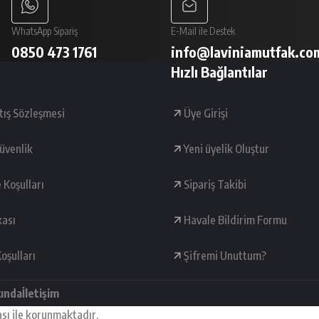
WhatsApp Sipariş
E-Mail ile Destek
0850 473 1761
info@laviniamutfak.co
Hızlı Bağlantılar
tış Sözleşmesi
Üye Girişi
Güvenlik
Yeni üyelik Oluştur
e Koşulları
Sipariş Takibi
kası
Havale Bildirim Formu
oşulları
Şifremi Unuttum?
kında
İletişim
ası ile korunmaktadır.