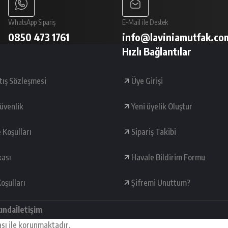
WhatsApp Sipariş
E-Mail ile Destek
0850 473 1761
info@laviniamutfak.co
Hızlı Bağlantılar
tış Sözleşmesi
Üye Girişi
Güvenlik
Yeni üyelik Oluştur
e Koşulları
Sipariş Takibi
kası
Havale Bildirim Formu
oşulları
Şifremi Unuttum?
kında
İletişim
ası ile korunmaktadır.