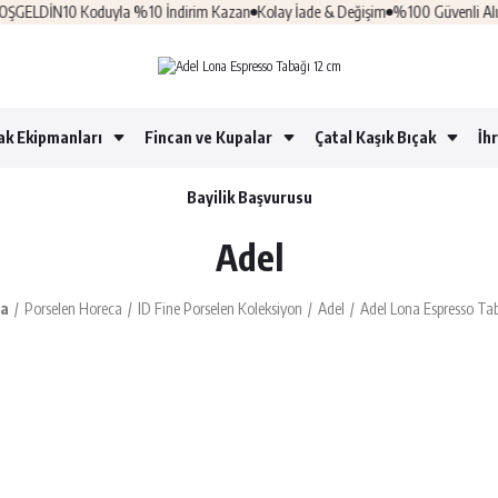
LDİN10 Koduyla %10 İndirim Kazan
Kolay İade & Değişim
%100 Güvenli Alışveri
ak Ekipmanları
Fincan ve Kupalar
Çatal Kaşık Bıçak
İh
Bayilik Başvurusu
Adel
fa
Porselen Horeca
ID Fine Porselen Koleksiyon
Adel
Adel Lona Espresso Ta