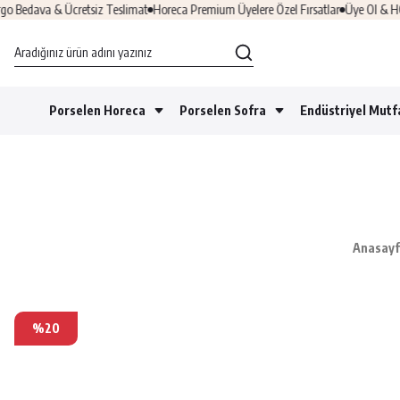
edava & Ücretsiz Teslimat
Horeca Premium Üyelere Özel Fırsatlar
Üye Ol & HOŞGE
Porselen Horeca
Porselen Sofra
Endüstriyel Mutf
Anasay
%20