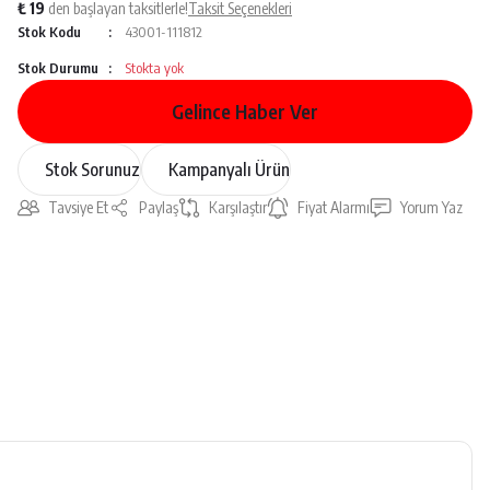
₺ 19
den başlayan taksitlerle!
Taksit Seçenekleri
Stok Kodu
43001-111812
Stok Durumu
Stokta yok
Gelince Haber Ver
Stok Sorunuz
Kampanyalı Ürün
Tavsiye Et
Paylaş
Karşılaştır
Fiyat Alarmı
Yorum Yaz