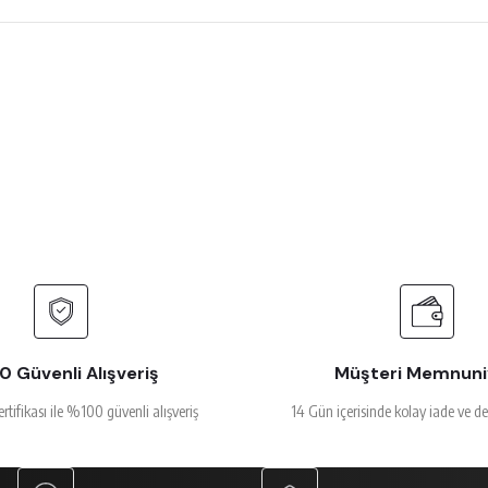
 çok beğendim
rsiz gördüğünüz noktaları öneri formunu kullanarak tarafımıza iletebilirsiniz.
Ürün hakkında henüz soru sorulmamış.
Bu ürüne ilk yorumu siz yapın!
Yorum Yaz
Soru Sor
alakalı
 Güvenli Alışveriş
Müşteri Memnuni
ertifikası ile %100 güvenli alışveriş
14 Gün içerisinde kolay iade ve d
Gönder