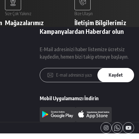
Size Çok Yakınız
Bize Ulaşın
m
Mağazalarımız
İletişim Bilgilerimiz
Kampanyalardan Haberdar olun
E-Mail adresinizi haber listemize ücretsiz
kaydedin, hemen bizi takip etmeye başlayın.
Kaydet
Mobil Uygulamamızı İndirin