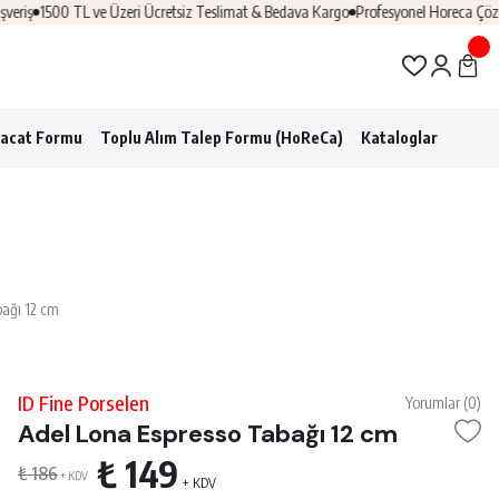
ş
1500 TL ve Üzeri Ücretsiz Teslimat & Bedava Kargo
Profesyonel Horeca Çözümler
racat Formu
Toplu Alım Talep Formu (HoReCa)
Kataloglar
bağı 12 cm
ID Fine Porselen
Yorumlar (0)
Adel Lona Espresso Tabağı 12 cm
₺ 149
₺ 186
+ KDV
+ KDV