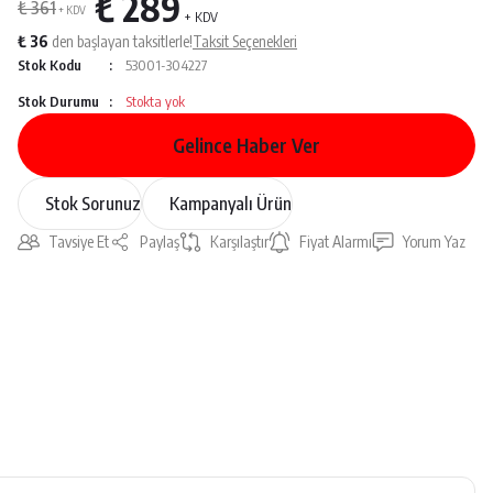
₺ 289
₺ 361
+ KDV
+ KDV
₺ 36
den başlayan taksitlerle!
Taksit Seçenekleri
Stok Kodu
53001-304227
Stok Durumu
Stokta yok
Gelince Haber Ver
Stok Sorunuz
Kampanyalı Ürün
Tavsiye Et
Paylaş
Karşılaştır
Fiyat Alarmı
Yorum Yaz