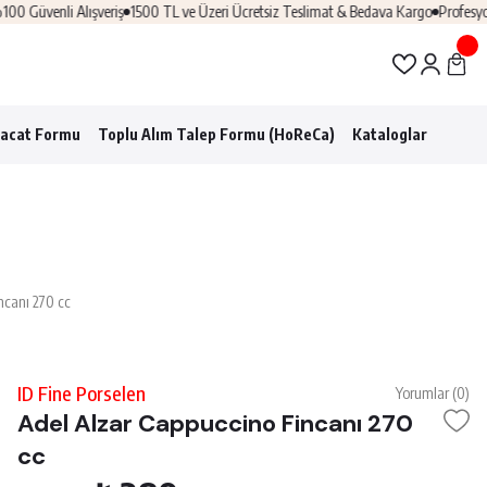
 Alışveriş
1500 TL ve Üzeri Ücretsiz Teslimat & Bedava Kargo
Profesyonel Horec
racat Formu
Toplu Alım Talep Formu (HoReCa)
Kataloglar
ncanı 270 cc
ID Fine Porselen
Yorumlar (0)
Adel Alzar Cappuccino Fincanı 270
cc