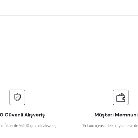
 çok beğendim
rsiz gördüğünüz noktaları öneri formunu kullanarak tarafımıza iletebilirsiniz.
Ürün hakkında henüz soru sorulmamış.
Bu ürüne ilk yorumu siz yapın!
Yorum Yaz
Soru Sor
alakalı
 Güvenli Alışveriş
Müşteri Memnuni
ertifikası ile %100 güvenli alışveriş
14 Gün içerisinde kolay iade ve d
Gönder