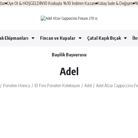
l & HOŞGELDİN10 Koduyla %10 İndirim Kazan
Kolay İade & Değişim
%100 Güvenli
ak Ekipmanları
Fincan ve Kupalar
Çatal Kaşık Bıçak
İh
Bayilik Başvurusu
Adel
Porselen Horeca
ID Fine Porselen Koleksiyon
Adel
Adel Alzar Cappuccino Fi