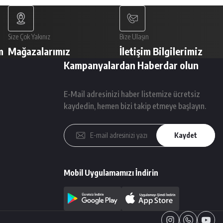
Size Çok Yakınız
Bize Ulaşın
m
Mağazalarımız
İletişim Bilgilerimiz
Kampanyalardan Haberdar olun
E-Mail adresinizi haber listemize ücretsiz
kaydedin, hemen bizi takip etmeye başlayın.
Kaydet
Mobil Uygulamamızı İndirin