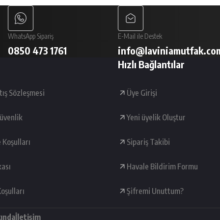
WhatsApp Sipariş
E-Mail ile Destek
0850 473 1761
info@laviniamutfak.co
Hızlı Bağlantılar
tış Sözleşmesi
Üye Girişi
Güvenlik
Yeni üyelik Oluştur
e Koşulları
Sipariş Takibi
kası
Havale Bildirim Formu
oşulları
Şifremi Unuttum?
kında
İletişim