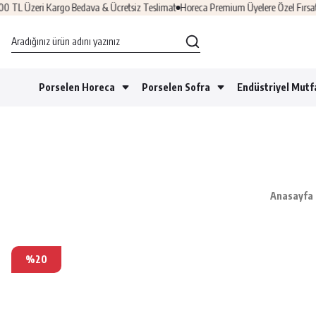
i Kargo Bedava & Ücretsiz Teslimat
Horeca Premium Üyelere Özel Fırsatlar
Üye O
Porselen Horeca
Porselen Sofra
Endüstriyel Mutf
Anasayfa
%20